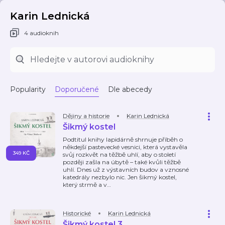
Karin Lednická
4 audioknih
Popularity
Doporučené
Dle abecedy
Dějiny a historie
Karin Lednická
Šikmý kostel
Podtitul knihy lapidárně shrnuje příběh o
někdejší pastevecké vesnici, která vystavěla
349 KČ
svůj rozkvět na těžbě uhlí, aby o století
později zašla na úbytě – také kvůli těžbě
uhlí. Dnes už z výstavních budov a vznosné
katedrály nezbylo nic. Jen šikmý kostel,
který strmě a v
…
Historické
Karin Lednická
Šikmý kostel 3