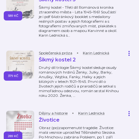
Šikmý kostel - Třetí díl Románová kronika
ztraceného města - Léta 1945–1961 Součástí
589 KČ
je i pdf 64stránkový booklet s medailony
reálných postav a jejich fotografiemi a s
fotografiemi zmiňovaných míst, plakátek s
diagramem osob a mapou Karvinné a okolí.
Karin Lednická s
…
Společenská próza
Karin Lednická
Šikmý kostel 2
Druhý díl trilogie Šikmý kostel sleduje osudy
románových hrdinů Ženky, Julky, Barky,
379 KČ
Anušky, Wojtka, Fanky, Halky a jejich
blízkých v letech 1921–1945. První díl o
životech jejich rodičů a prarodičů se setkal s
mimořádnou odezvou, román se stal Knihou
roku 2020. Ženka,
…
Dějiny a historie
Karin Lednická
Životice
Obraz (po)zapomenuté tragédie. Životice:
malá vesnice uprostřed Těšínského Slezska.
289 KČ
Po Mnichovu zabrána Polskem, po 1. září