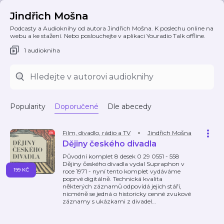
Jindřich Mošna
Podcasty a Audioknihy od autora Jindřich Mošna. K poslechu online na
webu a ke stažení. Nebo poslouchejte v aplikaci Youradio Talk offline.
1 audiokniha
Popularity
Doporučené
Dle abecedy
Film, divadlo, rádio a TV
Jindřich Mošna
Dějiny českého divadla
Původní komplet 8 desek 0 29 0551 - 558
Dějiny českého divadla vydal Supraphon v
199 KČ
roce 1971 - nyní tento komplet vydáváme
poprvé digitálně. Technická kvalita
některých záznamů odpovídá jejich stáří,
nicméně se jedná o historicky cenné zvukové
záznamy s ukázkami z divadel
…