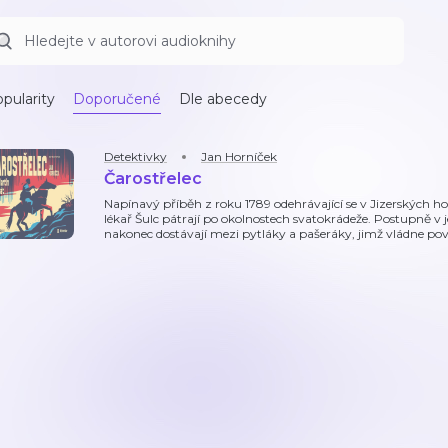
pularity
Doporučené
Dle abecedy
Detektivky
Jan Horníček
Čarostřelec
Napínavý příběh z roku 1789 odehrávající se v Jizerských ho
lékař Šulc pátrají po okolnostech svatokrádeže. Postupně v j
nakonec dostávají mezi pytláky a pašeráky, jimž vládne po