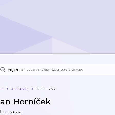
Najděte si:
od
Audioknihy
Jan Horníček
Jan Horníček
1 audiokniha