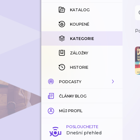
KATALOG
KOUPENÉ
Po
KATEGORIE
ZÁLOŽKY
HISTORIE
PODCASTY
ČLÁNKY BLOG
KATALOG
KATEGORIE
MŮJ PROFIL
ZÁLOŽKY
POSLOUCHEJTE
Dnešní přehled
LÍBÍ SE MI