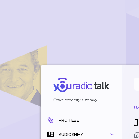
České podcasty a zprávy
Úv
PRO TEBE
AUDIOKNIHY