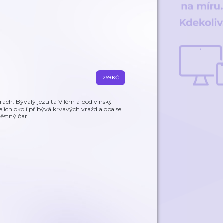
269 KČ
rách. Bývalý jezuita Vilém a podivínský
ejich okolí přibývá krvavých vražd a oba se
věstný čar
…