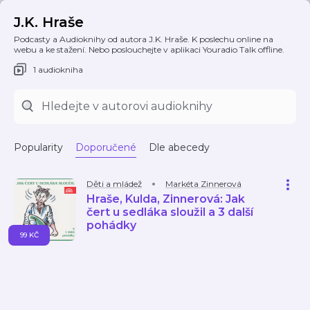
J.K. Hraše
Podcasty a Audioknihy od autora J.K. Hraše. K poslechu online na
webu a ke stažení. Nebo poslouchejte v aplikaci Youradio Talk offline.
1 audiokniha
Popularity
Doporučené
Dle abecedy
Děti a mládež
Markéta Zinnerová
Hraše, Kulda, Zinnerová: Jak
čert u sedláka sloužil a 3 další
pohádky
99 KČ