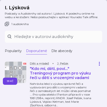
I. Lýsková
Podcasty a Audioknihy od autora I. Lýsková. K poslechu online na
webu a ke stažení. Nebo poslouchejte v aplikaci Youradio Talk offline.
1 audiokniha
Popularity
Doporučené
Dle abecedy
Děti a mládež
J. Pešák
"Kdo mi, děti, poví..."
Treningový program pro výuku
řeči u dětí s vrozenými vadami
99 KČ
Nahrávka lekcí s výukou správné řeči a
vyslovování pro děti s vrozenými vadami
řeči z osmdesátých let může i dnes pomáhat
... Pro vydavatelství Panton připravili v roce
1981 (1984, reprint) RNDR. Josef Pešák, Ivana
Lýsková, Vojslav Ketman, text Marie
Zbořilová, odborná
…