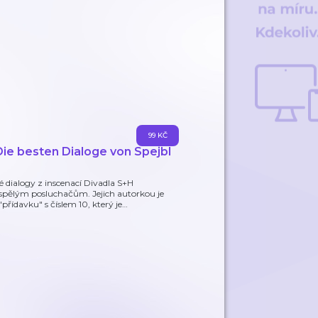
99 KČ
 Die besten Dialoge von Spejbl
dialogy z inscenací Divadla S+H
pělým posluchačům. Jejich autorkou je
řídavku" s číslem 10, který je
…