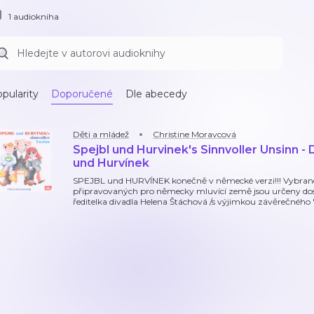
1 audiokniha
pularity
Doporučené
Dle abecedy
Děti a mládež
Christine Moravcová
Spejbl und Hurvinek's Sinnvoller Unsinn -
und Hurvínek
SPEJBL und HURVÍNEK konečně v německé verzi!!! Vybrané 
připravovaných pro německy mluvící země jsou určeny dos
ředitelka divadla Helena Štáchová /s výjimkou závěrečného "p