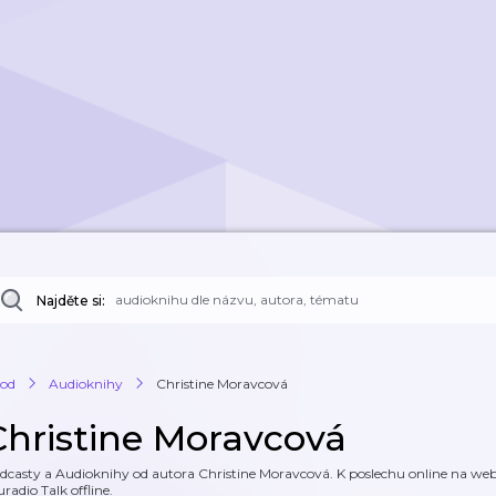
Najděte si:
od
Audioknihy
Christine Moravcová
Christine Moravcová
dcasty a Audioknihy od autora Christine Moravcová. K poslechu online na webu
uradio Talk offline.