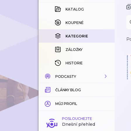
KATALOG
KOUPENÉ
KATEGORIE
Po
ZÁLOŽKY
HISTORIE
PODCASTY
ČLÁNKY BLOG
KATALOG
KATEGORIE
MŮJ PROFIL
ZÁLOŽKY
POSLOUCHEJTE
Dnešní přehled
LÍBÍ SE MI