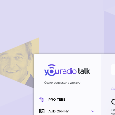
České podcasty a zprávy
Úv
PRO TEBE
Po
AUDIOKNIHY
Yo