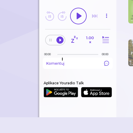
ODEBÍRANÉ
HISTORIE
1.00
EDITORSKÉ TIPY
×
00:00
00:00
Komentuj
Aplikace Youradio Talk