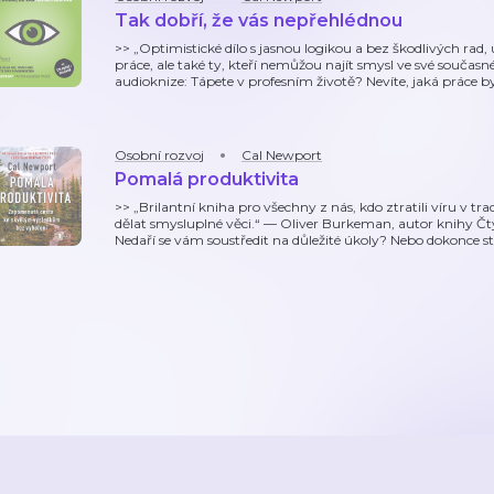
Tak dobří, že vás nepřehlédnou
>> „Optimistické dílo s jasnou logikou a bez škodlivých rad
práce, ale také ty, kteří nemůžou najít smysl ve své součas
audioknize: Tápete v profesním životě? Nevíte, jaká práce b
Osobní rozvoj
Cal Newport
Pomalá produktivita
>> „Brilantní kniha pro všechny z nás, kdo ztratili víru v tra
dělat smysluplné věci.“ — Oliver Burkeman, autor knihy Čty
Nedaří se vám soustředit na důležité úkoly? Nebo dokonce st