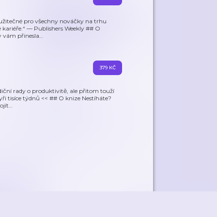
, užitečné pro všechny nováčky na trhu
né kariéře.“ — Publishers Weekly ## O
y vám přinesla
…
379 KČ
diční rady o produktivitě, ale přitom touží
ři tisíce týdnů << ## O knize Nestíháte?
ojít
…