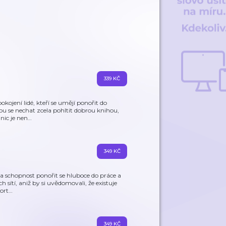
339 KČ
okojení lidé, kteří se umějí ponořit do
ou se nechat zcela pohltit dobrou knihou,
nic je nen
…
349 KČ
ila schopnost ponořit se hluboce do práce a
 sítí, aniž by si uvědomovali, že existuje
ort
…
349 KČ