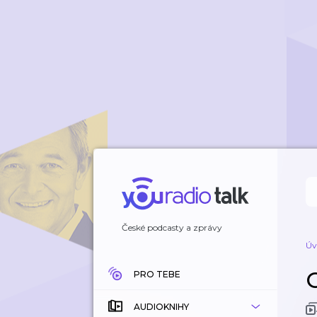
České podcasty a zprávy
Úv
PRO TEBE
AUDIOKNIHY