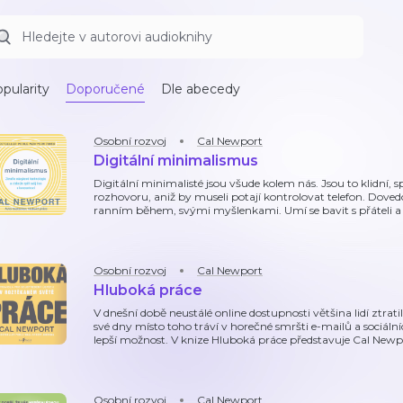
pularity
Doporučené
Dle abecedy
Osobní rozvoj
Cal Newport
Digitální minimalismus
Digitální minimalisté jsou všude kolem nás. Jsou to klidní, sp
rozhovoru, aniž by museli potají kontrolovat telefon. Doved
ranním během, svými myšlenkami. Umí se bavit s přáteli a 
Osobní rozvoj
Cal Newport
Hluboká práce
V dnešní době neustálé online dostupnosti většina lidí ztrat
své dny místo toho tráví v horečné smršti e-mailů a sociálních
lepší možnost. V knize Hluboká práce představuje Cal Newp
Osobní rozvoj
Cal Newport