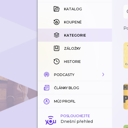
KATALOG
KOUPENÉ
Po
KATEGORIE
ZÁLOŽKY
HISTORIE
PODCASTY
ČLÁNKY BLOG
KATALOG
KATEGORIE
MŮJ PROFIL
ZÁLOŽKY
POSLOUCHEJTE
Dnešní přehled
LÍBÍ SE MI