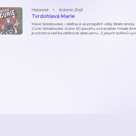
Historické
Antonín Zhoř
Tvrdohlavá Marie
Marie Sklodowská – obětavá ve prospěch vědy Beletristicky
Curie-Sklodowské. Autor líčí povahu a charakter mladé dívk
je ochotna takřka obětovat sebe samu. Z jakých kořenů vyro