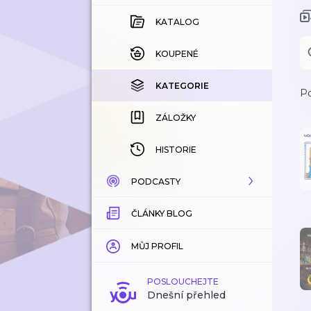
KATALOG
KOUPENÉ
KATEGORIE
Po
ZÁLOŽKY
HISTORIE
PODCASTY
ČLÁNKY BLOG
KATALOG
KATEGORIE
MŮJ PROFIL
ZÁLOŽKY
POSLOUCHEJTE
Dnešní přehled
LÍBÍ SE MI