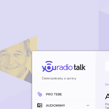
České podcasty a zprávy
Úv
PRO TEBE
Po
AUDIOKNIHY
Tal