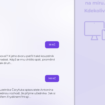
99 KČ
oval? K jeho dvoru patřil také kouzelník
 radost. Když se mu chtělo spát, proměnil
pak druh
…
149 KČ
zelníka Čáryfuka spisovatele Antonína
ednou rozhodl, že přijme učedníka. Jak si
ířem Frydlínem?Hrají:
…