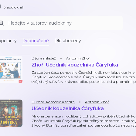
3 audioknih
pularity
Doporučené
Dle abecedy
Děti a mládež
Antonín Zhoř
Zhoř: Učedník kouzelníka Čáryfuka
Za starých časů panoval v Čechách král, no - jakpak se jmen
Čáryfuk...Po večerech si dělal Čáryfuk sám sobě kouzla pro
svůj starý střevíc v krásnou bílou postel. Lehl si a proměnil 
Humor, komedie a satira
Antonín Zhoř
Učedník kouzelníka Čáryfuka
Mnoha generacemi oblíbený pohádkový příběh Učedník kou
Zhoře. Kouzelník Čáryfuk byl skutečným mistrem, a tak se j
šikovný Bonifác poradí se zákeřnou bandou lupičů nebo ryt