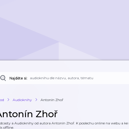
Najděte si:
od
Audioknihy
Antonín Zhoř
Antonín Zhoř
dcasty a Audioknihy od autora Antonín Zhoř. K poslechu online na webu a ke s
k offline.