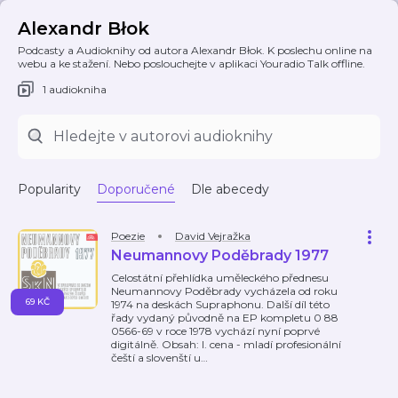
Alexandr Błok
Podcasty a Audioknihy od autora Alexandr Błok. K poslechu online na
webu a ke stažení. Nebo poslouchejte v aplikaci Youradio Talk offline.
1 audiokniha
Popularity
Doporučené
Dle abecedy
Poezie
David Vejražka
Neumannovy Poděbrady 1977
Celostátní přehlídka uměleckého přednesu
Neumannovy Poděbrady vycházela od roku
69 KČ
1974 na deskách Supraphonu. Další díl této
řady vydaný původně na EP kompletu 0 88
0566-69 v roce 1978 vychází nyní poprvé
digitálně. Obsah: I. cena - mladí profesionální
čeští a slovenští u
…