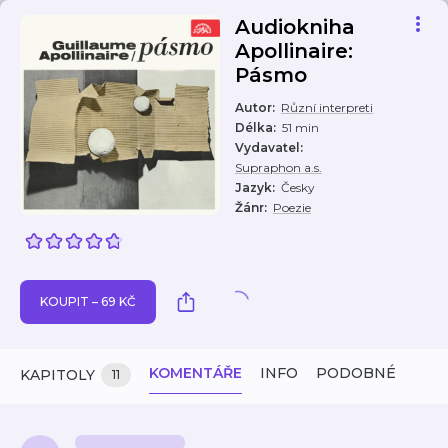
Audiokniha
Apollinaire:
Pásmo
Autor
:
Různí interpreti
Délka
:
51 min
Vydavatel
:
Supraphon a.s.
Jazyk
:
Česky
Žánr
:
Poezie
KOUPIT – 69 KČ
KOMENTÁŘE
INFO
PODOBNÉ
KAPITOLY
11