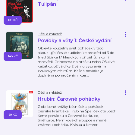
Tulipán
189 KČ
Děti a mládež
Povídky a věty 1: České vydání
Objevte kouzelný svět pohádek v této
okouzlující české audioknize pro děti od 3 do
148 KČ
6 let! Sbírka 17 klasických příběhů, jako Tři
medvědi, Princezna na hrášku nebo Ošklivé
káčátko, ožívá díky živému vyprávění a
zvukovým efektům. Každá povídka je
doplněna ponaučením, kter
…
Děti a mládež
Hrubín: Čarovné pohádky
Z oblíbené knížky básniček a pohádek
básníka Františka Hrubína Špalíček čte Josof
99 KČ
Kemr pohádku o Červené Karkulce,
Sněhurce, Perníkové chaloupce a méně
známou pohádku Kráska a Netvor.