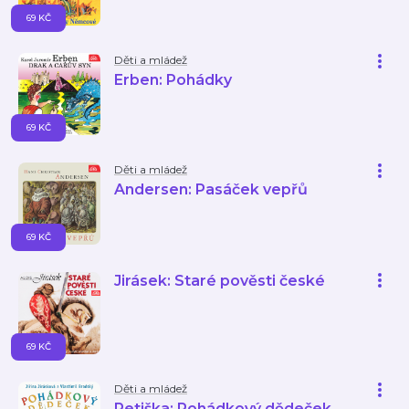
69 KČ
Děti a mládež
Erben: Pohádky
69 KČ
Děti a mládež
Andersen: Pasáček vepřů
69 KČ
Jirásek: Staré pověsti české
69 KČ
Děti a mládež
Petiška: Pohádkový dědeček