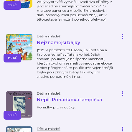
velký vypravěč vytvořil, uvádí dva příběhy z
99 KČ
jeho snad nejznámějšího "večerníčku" O
makové panence a motýlu Emanuelovi. I
další pohádky malí posluchači znají, ale v
této sestavě je možná poněkud překvapí!
Děti a mládež
Nejznámější bajky
{'cs': 'V příbězích od Ezopa, La Fontaina a
Krylova jednají zvířata jako lidé. Jejich
149 KČ
chování poukazuje na špatné vlastnosti,
kterých bychom se měli vyvarovat anebo se
z nich přinejmenším poučit.\n\nNejznámější
bajky jsou převyprávěny tak, aby jim
snadno porozuměly i ma
…
Děti a mládež
Nepil: Pohádková lampička
Pohádky pro vnoučky.
99 KČ
Děti a mládež