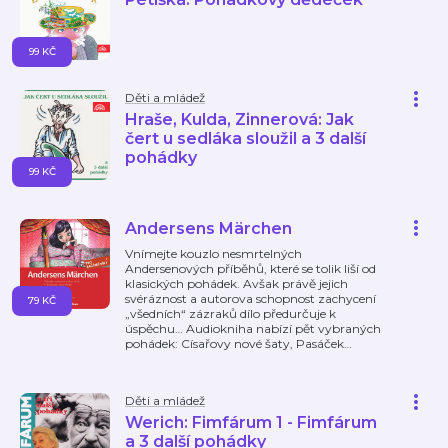
99 KČ
Děti a mládež
Hraše, Kulda, Zinnerová: Jak
čert u sedláka sloužil a 3 další
pohádky
99 KČ
Andersens Märchen
Vnímejte kouzlo nesmrtelných
Andersenových příběhů, které se tolik liší od
klasických pohádek. Avšak právě jejich
svéráznost a autorova schopnost zachycení
79 KČ
„všedních“ zázraků dílo předurčuje k
úspěchu… Audiokniha nabízí pět vybraných
pohádek: Císařovy nové šaty, Pasáček
…
Děti a mládež
Werich: Fimfárum 1 - Fimfárum
a 3 další pohádky