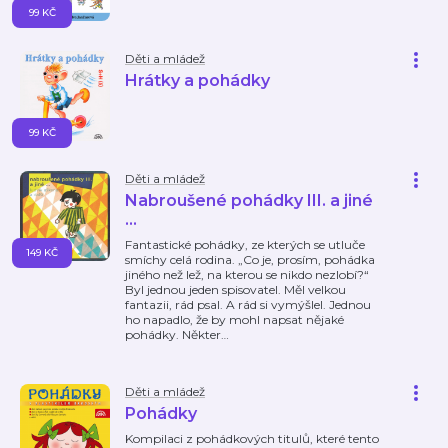
99 KČ
Děti a mládež
Hrátky a pohádky
99 KČ
Děti a mládež
Nabroušené pohádky III. a jiné
…
Fantastické pohádky, ze kterých se utluče
149 KČ
smíchy celá rodina. „Co je, prosím, pohádka
jiného než lež, na kterou se nikdo nezlobí?“
Byl jednou jeden spisovatel. Měl velkou
fantazii, rád psal. A rád si vymýšlel. Jednou
ho napadlo, že by mohl napsat nějaké
pohádky. Někter
…
Děti a mládež
Pohádky
Kompilaci z pohádkových titulů, které tento