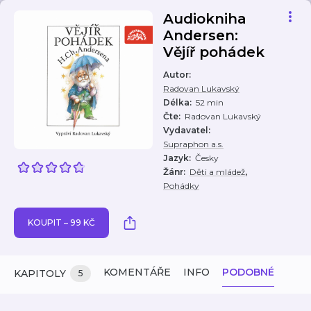
Audiokniha
Andersen:
Vějíř pohádek
Autor
:
Radovan Lukavský
Délka
:
52 min
Čte
:
Radovan Lukavský
Vydavatel
:
Supraphon a.s.
Jazyk
:
Česky
,
Žánr
:
Děti a mládež
Pohádky
KOUPIT – 99 KČ
KOMENTÁŘE
INFO
PODOBNÉ
KAPITOLY
5