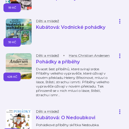
99 KČ
Děti a mládež
Kubátová: Vodnické pohádky
99 KČ
Děti a mládež
Hans Christian Andersen
Pohádky a příběhy
Dvacet šest příběhů, které svírají srdce.
Příběhy velkého vypravěče, které ožívají v
428 KČ
novém překladu Heleny Březinové, mluví o
lásce, štěstí, strachu i smrti. Příběhy velkého
vypravěče ožívají v novém překladu. Tak
přirozeně se v nich mluví o lásce, štěstí,
strachu i smr
…
Děti a mládež
Kubátová: O Nedoubkovi
Pohádkové příběhy skřítka Nedoubka.