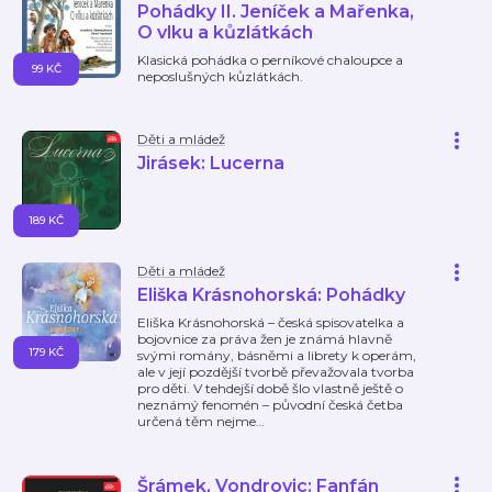
Pohádky II. Jeníček a Mařenka,
O vlku a kůzlátkách
Klasická pohádka o perníkové chaloupce a
99 KČ
neposlušných kůzlátkách.
Děti a mládež
Jirásek: Lucerna
189 KČ
Děti a mládež
Eliška Krásnohorská: Pohádky
Eliška Krásnohorská – česká spisovatelka a
bojovnice za práva žen je známá hlavně
179 KČ
svými romány, básněmi a librety k operám,
ale v její pozdější tvorbě převažovala tvorba
pro děti. V tehdejší době šlo vlastně ještě o
neznámý fenomén – původní česká četba
určená těm nejme
…
Šrámek, Vondrovic: Fanfán