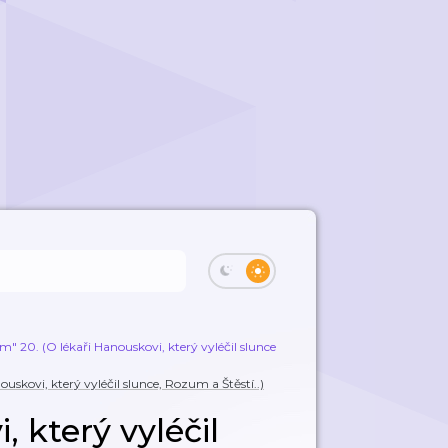
0. (O lékaři Hanouskovi, který vyléčil slunce, Rozum a Štěstí..)
O léka
kovi, který vyléčil slunce, Rozum a Štěstí..)
 který vyléčil