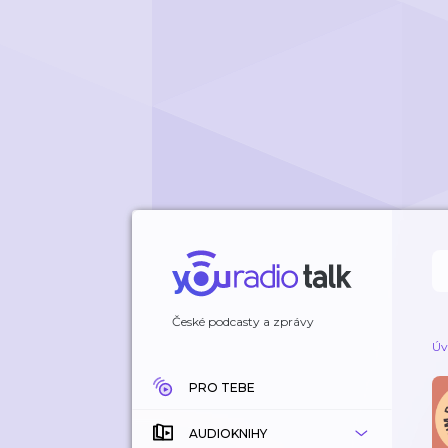
České podcasty a zprávy
Úv
PRO TEBE
AUDIOKNIHY