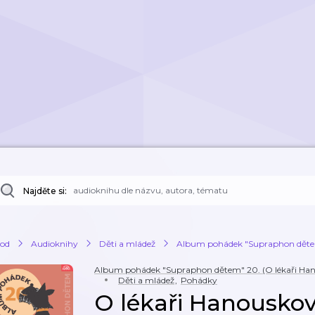
Najděte si:
od
Audioknihy
Děti a mládež
Album pohádek "Supraphon dětem" 2
Album pohádek "Supraphon dětem" 20. (O lékaři Hanous
Děti a mládež
,
Pohádky
O lékaři Hanouskovi,