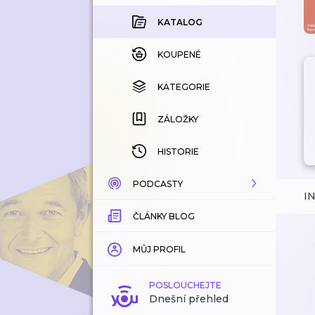
KATALOG
KOUPENÉ
KATEGORIE
ZÁLOŽKY
HISTORIE
PODCASTY
I
ČLÁNKY BLOG
KATALOG
KATEGORIE
MŮJ PROFIL
ZÁLOŽKY
POSLOUCHEJTE
Dnešní přehled
LÍBÍ SE MI