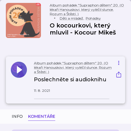
Album pohádek "Supraphon dětem" 20. (O
lékaři Hanouskovi, který vyléčil slunce,
Rozum a Štěstí..)
Děti a mládež
,
Pohádky
O kocourkovi, který
mluvil - Kocour Mikeš
Album pohádek "Supraphon dětem" 20. (O
lékaři Hanouskovi, který vyléčil slunce, Rozum
a Štěstí..)
Poslechněte si audioknihu
11. 8. 2021
INFO
KOMENTÁŘE