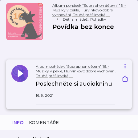
Album pohádek "Supraphon dětem" 16. -
Muziky v pekle, Hurvínkovo dobré
vychování, Druhá prášilovská, ...
Děti a mládež
,
Pohádky
Povídka bez konce
Album pohádek "Supraphon dětem" 16. -
Muziky v pekle, Hurvínkovo dobré vychování,
Druhá prášilovská, ...
Poslechněte si audioknihu
16. 9. 2021
INFO
KOMENTÁŘE