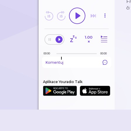
Fr
či
ODEBÍRANÉ
HISTORIE
1.00
EDITORSKÉ TIPY
×
00:00
00:00
Komentuj
Aplikace Youradio Talk