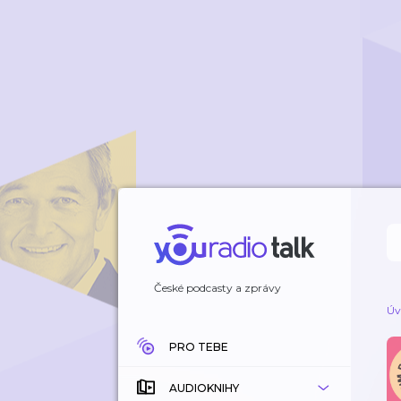
České podcasty a zprávy
Úv
PRO TEBE
AUDIOKNIHY