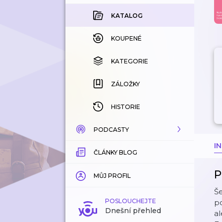
KATALOG
KOUPENÉ
KATEGORIE
ZÁLOŽKY
HISTORIE
PODCASTY
I
ČLÁNKY BLOG
KATALOG
P
KATEGORIE
MŮJ PROFIL
Še
ZÁLOŽKY
POSLOUCHEJTE
p
Dnešní přehled
al
LÍBÍ SE MI