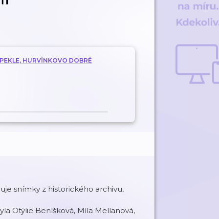
V PEKLE, HURVÍNKOVO DOBRÉ
e snímky z historického archivu,
la Otýlie Beníšková, Míla Mellanová,