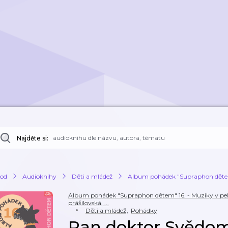
Najděte si:
od
Audioknihy
Děti a mládež
Album pohádek "Supraphon dětem" 
Album pohádek "Supraphon dětem" 16. - Muziky v pek
prášilovská, ...
Děti a mládež
,
Pohádky
Pan doktor Svědo