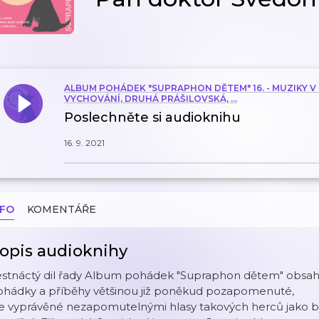
ALBUM POHÁDEK "SUPRAPHON DĚTEM" 16. - MUZIKY 
VYCHOVÁNÍ, DRUHÁ PRÁŠILOVSKÁ, ...
Poslechněte si audioknihu
16. 9. 2021
NFO
KOMENTÁŘE
opis audioknihy
stnáctý dil řady Album pohádek "Supraphon dětem" obsahuj
ohádky a příběhy většinou již poněkud pozapomenuté,
e vyprávěné nezapomutelnými hlasy takových herců jako by