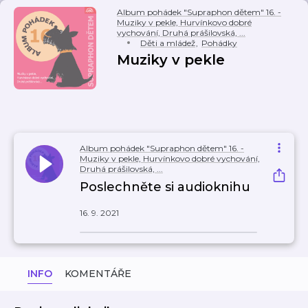
Album pohádek "Supraphon dětem" 16. -
Muziky v pekle, Hurvínkovo dobré
vychování, Druhá prášilovská, ...
Děti a mládež
,
Pohádky
Muziky v pekle
Album pohádek "Supraphon dětem" 16. -
Muziky v pekle, Hurvínkovo dobré vychování,
Druhá prášilovská, ...
Poslechněte si audioknihu
16. 9. 2021
INFO
KOMENTÁŘE