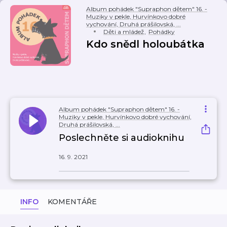
Album pohádek "Supraphon dětem" 16. -
Muziky v pekle, Hurvínkovo dobré
vychování, Druhá prášilovská, ...
Děti a mládež
,
Pohádky
Kdo snědl holoubátka
Album pohádek "Supraphon dětem" 16. -
Muziky v pekle, Hurvínkovo dobré vychování,
Druhá prášilovská, ...
Poslechněte si audioknihu
16. 9. 2021
INFO
KOMENTÁŘE