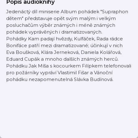
Popis audioknihy
Jedenáctý díl miniserie Album pohádek "Supraphon
dětem" představuje opět svým malým i velkým
posluchačům výběr známých i méně známých
pohádek vyprávěných i dramatizovaných.
Pohádky Kam padají hvězdy, Kulfáček, Rada rádce
Bonifáce patří mezi dramatizované; účinkují v nich
Eva Boušková, Klára Jerneková, Daniela Kolářová,
Eduard Cupák a mnoho dalších známých herců.
Pohádku Jak Míša s kocourkem Filípkem telefonovali
pro požárníky vypráví Vlastimil Fišar a Vánoční
pohádku nezapomenutelná Slávka Budínová.