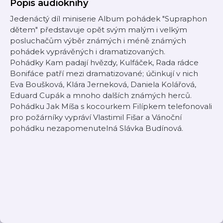
Popis audioknihy
Jedenáctý díl miniserie Album pohádek "Supraphon
dětem" představuje opět svým malým i velkým
posluchačům výběr známých i méně známých
pohádek vyprávěných i dramatizovaných.
Pohádky Kam padají hvězdy, Kulfáček, Rada rádce
Bonifáce patří mezi dramatizované; účinkují v nich
Eva Boušková, Klára Jerneková, Daniela Kolářová,
Eduard Cupák a mnoho dalších známých herců.
Pohádku Jak Míša s kocourkem Filípkem telefonovali
pro požárníky vypráví Vlastimil Fišar a Vánoční
pohádku nezapomenutelná Slávka Budínová.