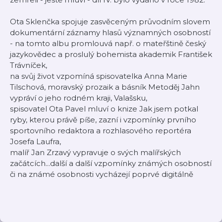
Ota Sklenčka spojuje zasvěceným průvodním slovem
dokumentární záznamy hlasů významných osobností
- na tomto albu promlouvá např. o mateřštině český
jazykovědec a proslulý bohemista akademik František
Trávníček,
na svůj život vzpomíná spisovatelka Anna Marie
Tilschová, moravský prozaik a básník Metoděj Jahn
vypráví o jeho rodném kraji, Valašsku,
spisovatel Ota Pavel mluví o knize Jak jsem potkal
ryby, kterou právě píše, zazní i vzpomínky prvního
sportovního redaktora a rozhlasového reportéra
Josefa Laufra,
malíř Jan Zrzavý vypravuje o svých malířských
začátcích...další a další vzpomínky známých osobností
či na známé osobnosti vycházejí poprvé digitálně