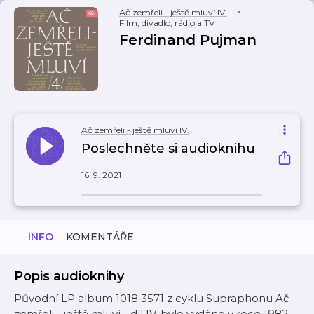
Ač zemřeli - ještě mluví IV.
Film, divadlo, rádio a TV
Ferdinand Pujman
Ač zemřeli - ještě mluví IV.
Poslechněte si audioknihu
16. 9. 2021
INFO
KOMENTÁŘE
Popis audioknihy
Původní LP album 1018 3571 z cyklu Supraphonu Ač
zemřeli - ještě mluví - díl IV. bylo vydáno v roce 1982.