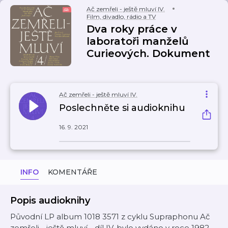
Ač zemřeli - ještě mluví IV.
Film, divadlo, rádio a TV
Dva roky práce v
laboratoři manželů
Curieových. Dokument
Ač zemřeli - ještě mluví IV.
Poslechněte si audioknihu
16. 9. 2021
INFO
KOMENTÁŘE
Popis audioknihy
Původní LP album 1018 3571 z cyklu Supraphonu Ač
zemřeli - ještě mluví - díl IV. bylo vydáno v roce 1982.