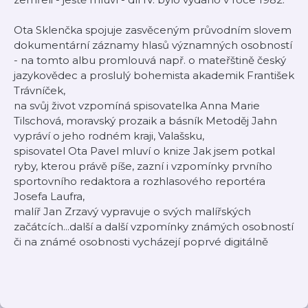
Ota Sklenčka spojuje zasvěceným průvodním slovem
dokumentární záznamy hlasů významných osobností
- na tomto albu promlouvá např. o mateřštině český
jazykovědec a proslulý bohemista akademik František
Trávníček,
na svůj život vzpomíná spisovatelka Anna Marie
Tilschová, moravský prozaik a básník Metoděj Jahn
vypráví o jeho rodném kraji, Valašsku,
spisovatel Ota Pavel mluví o knize Jak jsem potkal
ryby, kterou právě píše, zazní i vzpomínky prvního
sportovního redaktora a rozhlasového reportéra
Josefa Laufra,
malíř Jan Zrzavý vypravuje o svých malířských
začátcích...další a další vzpomínky známých osobností
či na známé osobnosti vycházejí poprvé digitálně