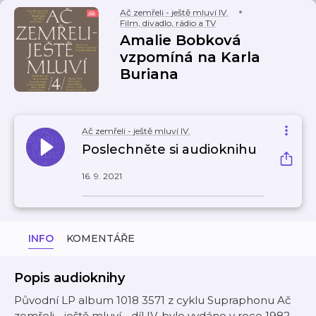
Ač zemřeli - ještě mluví IV.
Film, divadlo, rádio a TV
Amalie Bobková
vzpomíná na Karla
Buriana
Ač zemřeli - ještě mluví IV.
Poslechněte si audioknihu
16. 9. 2021
INFO
KOMENTÁŘE
Popis audioknihy
Původní LP album 1018 3571 z cyklu Supraphonu Ač
zemřeli - ještě mluví - díl IV. bylo vydáno v roce 1982.