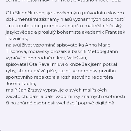
Ota Sklenčka spojuje zasvěceným průvodním slovem
dokumentární záznamy hlasů významných osobností
- na tomto albu promlouvá např. o mateřštině český
jazykovědec a proslulý bohemista akademik František
Trávníček,
na svůj život vzpomíná spisovatelka Anna Marie
Tilschová, moravský prozaik a básník Metoděj Jahn
vypráví o jeho rodném kraji, Valašsku,
spisovatel Ota Pavel mluví o knize Jak jsem potkal
ryby, kterou právě píše, zazní i vzpomínky prvního
sportovního redaktora a rozhlasového reportéra
Josefa Laufra,
malíř Jan Zrzavý vypravuje o svých malířských
začátcích...další a další vzpomínky známých osobností
či na známé osobnosti vycházejí poprvé digitálně