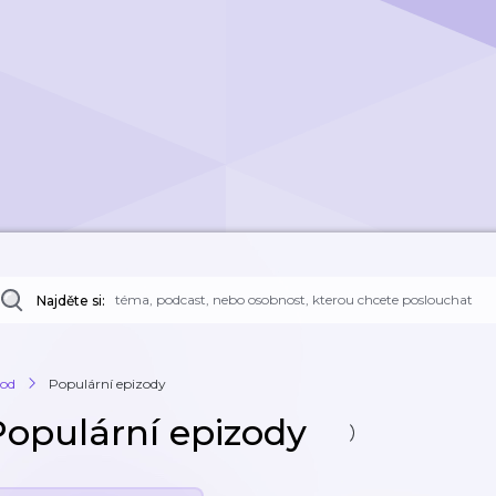
Najděte si:
od
Populární epizody
Populární epizody