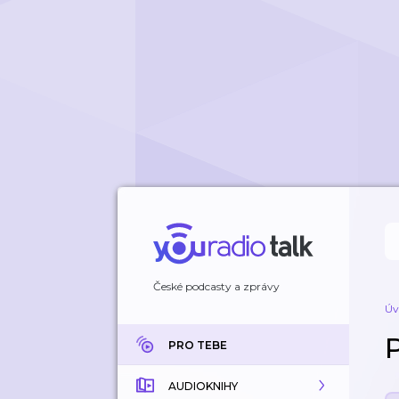
České podcasty a zprávy
Úv
PRO TEBE
AUDIOKNIHY