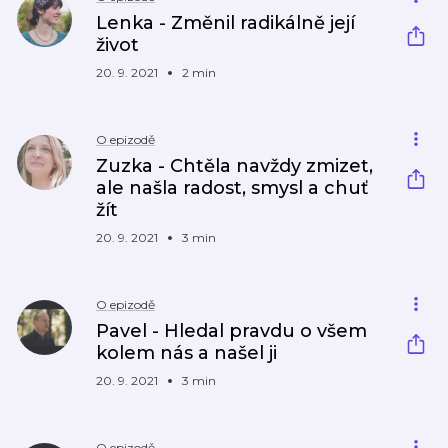
Lenka - Změnil radikálně její
život
20. 9. 2021
2 min
O epizodě
Zuzka - Chtěla navždy zmizet,
ale našla radost, smysl a chuť
žít
20. 9. 2021
3 min
O epizodě
Pavel - Hledal pravdu o všem
kolem nás a našel ji
20. 9. 2021
3 min
O epizodě