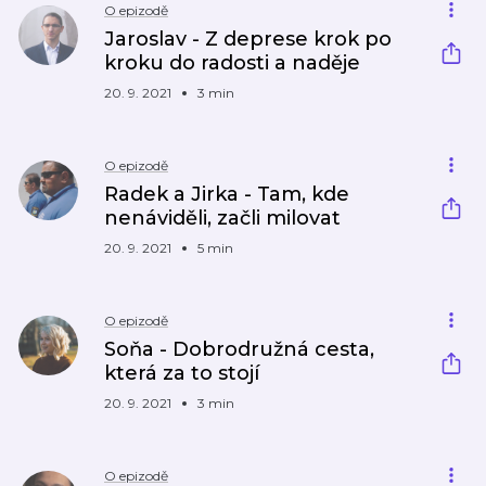
O epizodě
Jaroslav - Z deprese krok po
kroku do radosti a naděje
20. 9. 2021
3 min
O epizodě
Radek a Jirka - Tam, kde
nenáviděli, začli milovat
20. 9. 2021
5 min
O epizodě
Soňa - Dobrodružná cesta,
která za to stojí
20. 9. 2021
3 min
O epizodě