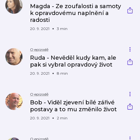
Magda - Ze zoufalosti a samoty
k opravdovému naplnění a
radosti
20. 9. 2021
3 min
O epizodě
Ruda - Nevěděl kudy kam, ale
pak si vybral opravdový život
20. 9. 2021
8 min
O epizodě
Bob - Viděl zjevení bílé zářivé
postavy a to mu změnilo život
20. 9. 2021
2 min
O epizodě