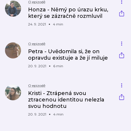
O epizodě
Honza - Němý po úrazu krku,
který se zázračně rozmluvil
24. 9. 2021
4 min
O epizodě
Petra - Uvědomila si, že on
opravdu existuje a že jí miluje
20. 9. 2021
6 min
O epizodě
Kristi - Ztrápená svou
ztracenou identitou nelezla
svou hodnotu
20. 9. 2021
4 min