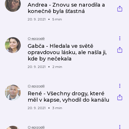
Andrea - Znovu se narodila a
konečně byla šťastná
20. 9. 2021
5 min
O epizodě
Gabča - Hledala ve světě
opravdovou lásku, ale našla ji,
kde by nečekala
20. 9. 2021
2 min
O epizodě
René - Všechny drogy, které
měl v kapse, vyhodil do kanálu
20. 9. 2021
3 min
O epizodě