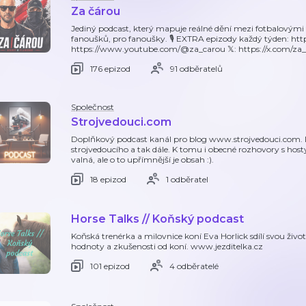
Za čárou
Jediný podcast, který mapuje reálné dění mezi fotbalovými
fanoušků, pro fanoušky. 🎙️ EXTRA epizody každý týden: htt
https://www.youtube.com/@za_carou 𝕏: https://x.com/za_c
176 epizod
91 odběratelů
Společnost
Strojvedouci.com
Doplňkový podcast kanál pro blog www.strojvedouci.com. D
strojvedoucího a tak dále. K tomu i obecné rozhovory s hosty
valná, ale o to upřímnější je obsah :).
18 epizod
1 odběratel
Horse Talks // Koňský podcast
Koňská trenérka a milovnice koní Eva Horlick sdílí svou životn
hodnoty a zkušenosti od koní. www.jezditelka.cz
101 epizod
4 odběratelé