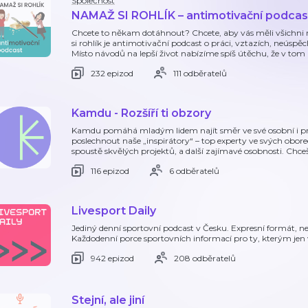
Společnost
NAMAŽ SI ROHLÍK – antimotivační podcas
Chcete to někam dotáhnout? Chcete, aby vás měli všichn
si rohlík je antimotivační podcast o práci, vztazích, neúsp
Místo návodů na lepší život nabízíme spíš útěchu, že v tom
232 epizod
111 odběratelů
Kamdu - Rozšíří ti obzory
Kamdu pomáhá mladým lidem najít směr ve své osobní i pro
poslechnout naše „inspirátory“ – top experty ve svých oborec
spoustě skvělých projektů, a další zajímavé osobnosti. Chceš 
116 epizod
6 odběratelů
Livesport Daily
Jediný denní sportovní podcast v Česku. Expresní formát, ne
Každodenní porce sportovních informací pro ty, kterým jen 
942 epizod
208 odběratelů
Stejní, ale jiní