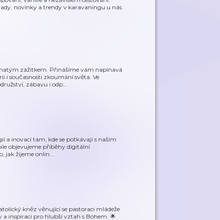
 rady, novinky a trendy v karavaningu u nás
bohatým zážitkem. Přinášíme vám napínavá
ii i současnosti zkoumání světa. Ve
družství, zábavu i odp
…
gií a inovací tam, kde se potkávají s naším
le objevujeme příběhy digitální
, jak žijeme onlin
…
atolický kněz věnující se pastoraci mládeže
y a inspiraci pro hlubší vztah s Bohem. 🌟