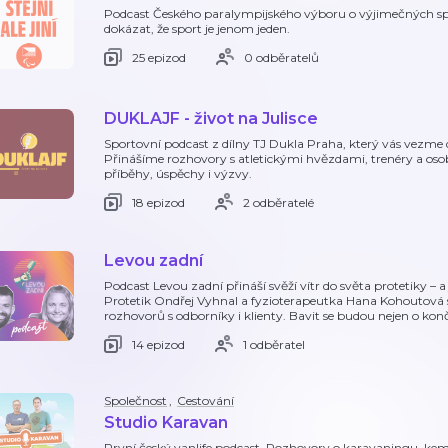
Podcast Českého paralympijského výboru o výjimečných spo
dokázat, že sport je jenom jeden.
25 epizod
0 odběratelů
DUKLAJF - život na Julisce
Sportovní podcast z dílny TJ Dukla Praha, který vás vezme do
Přinášíme rozhovory s atletickými hvězdami, trenéry a osobn
příběhy, úspěchy i výzvy.
18 epizod
2 odběratelé
Levou zadní
Podcast Levou zadní přináší svěží vítr do světa protetiky – 
Protetik Ondřej Vyhnal a fyzioterapeutka Hana Kohoutová se
rozhovorů s odborníky i klienty. Bavit se budou nejen o kon
14 epizod
1 odběratel
Společnost
,
Cestování
Studio Karavan
První český vanlife podcast. Rozhovory o karavaningu, kemp