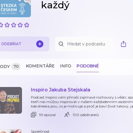
každý
ODEBÍRAT
KOMENTÁŘE
INFO
PODOBNÉ
ZODY
70
Inspiro Jakuba Stejskala
Podcast Inspiro vám přináší zajímavé rozhovory s vědci. spo
kteří nás můžou inspirovat v našem každodenním osobním ž
kde dneska jsou, co je motivuje a proč je baví život takový, j
99 epizod
100 odběratelů
Společnost