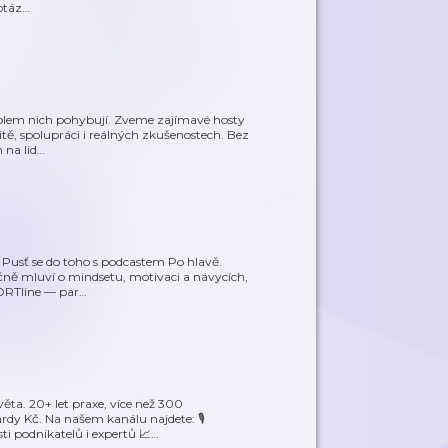
otáz
…
e kolem nich pohybují. Zveme zajímavé hosty
ě, spolupráci i reálných zkušenostech. Bez
 na lid
…
 Pusť se do toho s podcastem Po hlavě.
ečně mluví o mindsetu, motivaci a návycích,
PORTline — par
…
ěta. 20+ let praxe, více než 300
rdy Kč. Na našem kanálu najdete: 🎙
i podnikatelů i expertů 📈
…