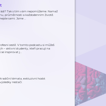
t
i rádi? Tak s tím vám nepomůžeme. Namaž
ěchu, průměrnosti a každodenním životě.
 nejste sami. Jsme
…
fesní cestě. V tomto podcastu si můžeš
h – aktivní studenty, kteří pracují na
se inspirovat j
…
tradiční témata, exkluzivní hosté.
výsledky nestačí.