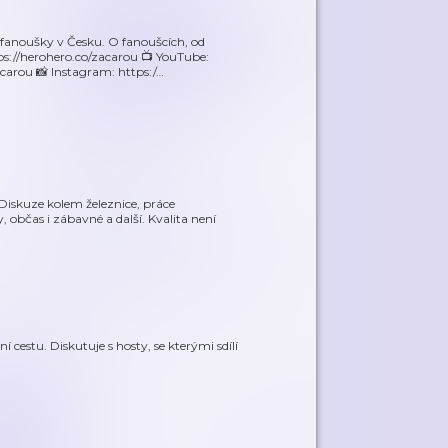
 fanoušky v Česku. O fanoušcích, od
ps://herohero.co/zacarou 📺 YouTube:
arou 📸 Instagram: https:/
…
iskuze kolem železnice, práce
, občas i zábavné a další. Kvalita není
í cestu. Diskutuje s hosty, se kterými sdílí