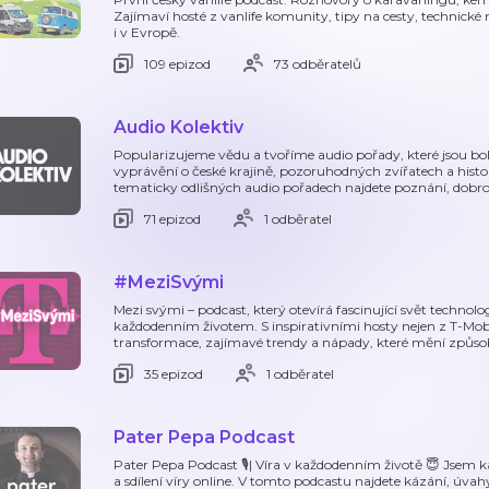
Zajímaví hosté z vanlife komunity, tipy na cesty, technické
i v Evropě.
109 epizod
73 odběratelů
Audio Kolektiv
Popularizujeme vědu a tvoříme audio pořady, které jsou 
vyprávění o české krajině, pozoruhodných zvířatech a histor
tematicky odlišných audio pořadech najdete poznání, dobro
71 epizod
1 odběratel
#MeziSvými
Mezi svými – podcast, který otevírá fascinující svět technolo
každodenním životem. S inspirativními hosty nejen z T-Mobi
transformace, zajímavé trendy a nápady, které mění způsob
35 epizod
1 odběratel
Pater Pepa Podcast
Pater Pepa Podcast 🎙️| Víra v každodenním životě 😇 Jsem k
a sdílení víry online. V tomto podcastu najdete kázání, úvah