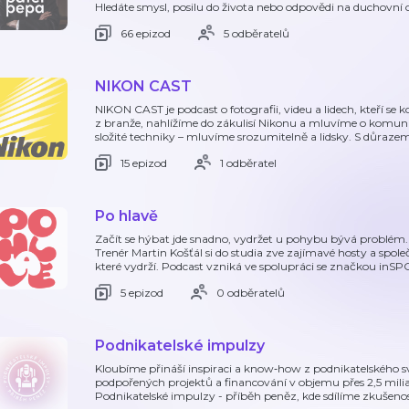
Hledáte smysl, posilu do života nebo odpovědi na duchovní 
66 epizod
5 odběratelů
NIKON CAST
NIKON CAST je podcast o fotografii, videu a lidech, kteří s
z branže, nahlížíme do zákulisí Nikonu a mluvíme o komunit
složité techniky – mluvíme srozumitelně a lidsky. S důrazem
15 epizod
1 odběratel
Po hlavě
Začít se hýbat jde snadno, vydržet u pohybu bývá problém.
Trenér Martin Košťál si do studia zve zajímavé hosty a spol
které vydrží. Podcast vzniká ve spolupráci se značkou inS
5 epizod
0 odběratelů
Podnikatelské impulzy
Kloubíme přináší inspiraci a know‑how z podnikatelského sv
podpořených projektů a financování v objemu přes 2,5 milia
Podnikatelské impulzy - příběh peněz, kde sdílíme zkušenost