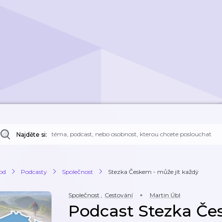
Najděte si:
od
Podcasty
Společnost
Stezka Českem - může jít každý
Společnost
,
Cestování
Martin Úbl
Podcast Stezka Če