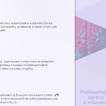
alitního, autentického a dobrého života.
í své příběhy a odborné znalosti o tom, jak
spekt
…
tky, zajímavosti a informace ze středních
ředočeská mozaika můžete pohodlně
iOS nebo na webu mujRoz
…
sketbalem a žhavými novinkami z NBA. 🏀🎙️
 námi se ponoříš do světa basketbalu tak,
ě pro hru, k
…