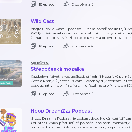
18 epizod
0 odběratelů
Wild Cast
Vítejte u "Wild Cast" – podcastu, kde se ponoříme do tajů kv
Každý měsíc se setkáváme s inspirativními hosty, kteří sdílej
žít naplno a pravdivě. Připojte se k nám a objevte nové per
18 epizod
2 odběratelé
Společnost
Středočeská mozaika
Každodenní život, akce, události, přírodní i historické pamá
Čech a Prahy. Žijeme tu s vámi. Všechny díly podcastu St
poslouchat v mobilní aplikaci mujRozhlas pro Android a 
111 epizod
0 odběratelů
Hoop DreamZzz Podcast
„Hoop Dreamz Podcast“ je podcast dvou kluků, kteří žijí ba
Od intenzivních přestupů až po nečekané herní momenty – s
jak ho vidíme my. Diskuze, zábavné historky a spousta vášn