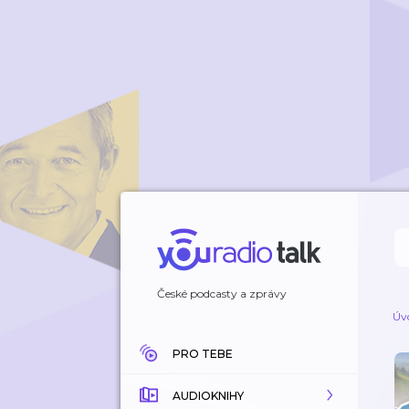
České podcasty a zprávy
Úv
PRO TEBE
AUDIOKNIHY