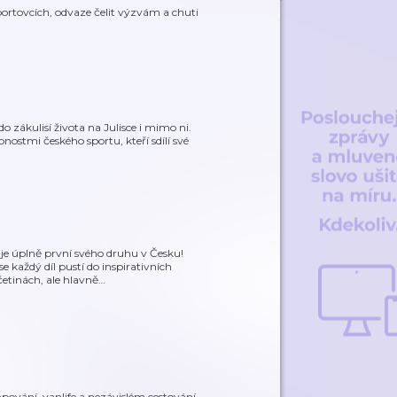
rtovcích, odvaze čelit výzvám a chuti
 zákulisí života na Julisce i mimo ni.
ostmi českého sportu, kteří sdílí své
a je úplně první svého druhu v Česku!
 každý díl pustí do inspirativních
četinách, ale hlavně
…
ování, vanlife a nezávislém cestování.