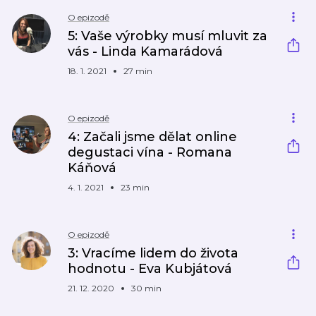
O epizodě
5: Vaše výrobky musí mluvit za
vás - Linda Kamarádová
18. 1. 2021
27 min
O epizodě
4: Začali jsme dělat online
degustaci vína - Romana
Káňová
4. 1. 2021
23 min
O epizodě
3: Vracíme lidem do života
hodnotu - Eva Kubjátová
21. 12. 2020
30 min