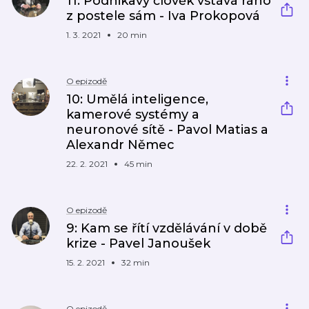
11: Podnikavý člověk vstává ráno
z postele sám - Iva Prokopová
1. 3. 2021
20 min
O epizodě
10: Umělá inteligence,
kamerové systémy a
neuronové sítě - Pavol Matias a
Alexandr Němec
22. 2. 2021
45 min
O epizodě
9: Kam se řítí vzdělávání v době
krize - Pavel Janoušek
15. 2. 2021
32 min
O epizodě