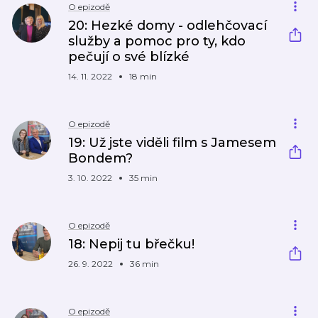
O epizodě
20: Hezké domy - odlehčovací
služby a pomoc pro ty, kdo
pečují o své blízké
14. 11. 2022
18 min
O epizodě
19: Už jste viděli film s Jamesem
Bondem?
3. 10. 2022
35 min
O epizodě
18: Nepij tu břečku!
26. 9. 2022
36 min
O epizodě