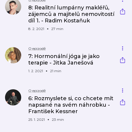
8: Realitní lumpárny makléřů,
zájemců a majitelů nemovitostí
díl 1. - Radim Kostaňuk
8. 2. 2021
27 min
O epizodě
7: Hormonální jóga je jako
terapie - Jitka Janešová
1. 2. 2021
21 min
O epizodě
6: Rozmyslete si, co chcete mít
napsané na svém náhrobku -
František Kessner
25. 1. 2021
23 min