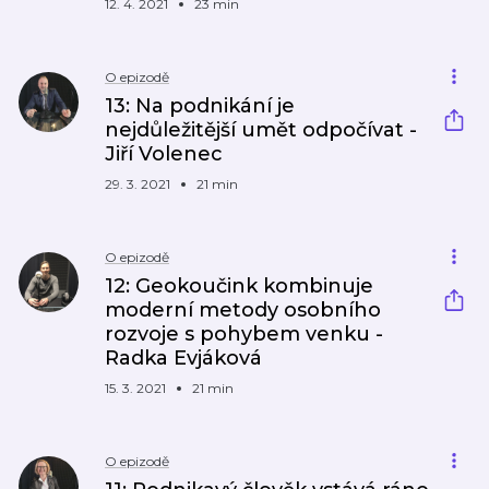
12. 4. 2021
23 min
O epizodě
13: Na podnikání je
nejdůležitější umět odpočívat -
Jiří Volenec
29. 3. 2021
21 min
O epizodě
12: Geokoučink kombinuje
moderní metody osobního
rozvoje s pohybem venku -
Radka Evjáková
15. 3. 2021
21 min
O epizodě