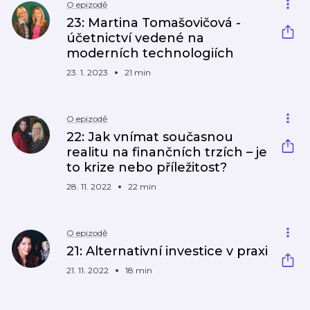
O epizodě
23: Martina Tomašovičová -
účetnictví vedené na
moderních technologiích
23. 1. 2023
21 min
O epizodě
22: Jak vnímat současnou
realitu na finančních trzích – je
to krize nebo příležitost?
28. 11. 2022
22 min
O epizodě
21: Alternativní investice v praxi
21. 11. 2022
18 min