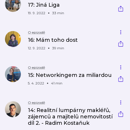
17: Jiná Liga
19. 9. 2022
33 min
O epizodě
16: Mám toho dost
12. 9. 2022
39 min
O epizodě
15: Networkingem za miliardou
5. 4. 2022
41 min
O epizodě
14: Realitní lumpárny makléřů,
zájemců a majitelů nemovitostí
díl 2. - Radim Kostaňuk