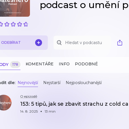
podcast o umění p
ODEBÍRAT
KOMENTÁŘE
INFO
PODOBNÉ
ZODY
178
dit dle:
Nejnovější
Nejstarší
Nejposlouchanější
O epizodě
153: 5 tipů, jak se zbavit strachu z cold ca
14. 8. 2025
13 min