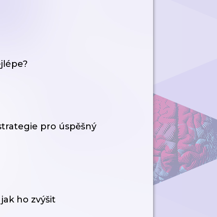
jlépe?
 strategie pro úspěšný
jak ho zvýšit