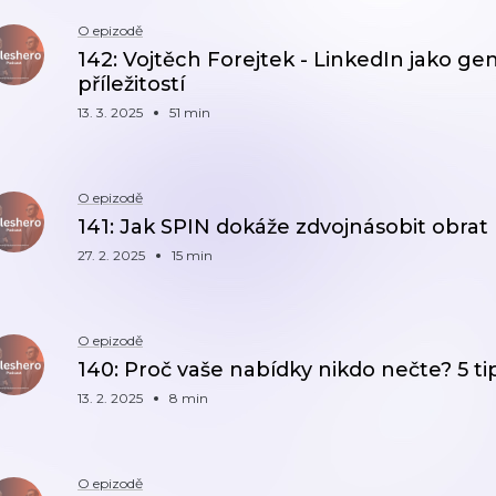
O epizodě
142: Vojtěch Forejtek - LinkedIn jako g
příležitostí
13. 3. 2025
51 min
O epizodě
141: Jak SPIN dokáže zdvojnásobit obrat
27. 2. 2025
15 min
O epizodě
140: Proč vaše nabídky nikdo nečte? 5 tip
13. 2. 2025
8 min
O epizodě