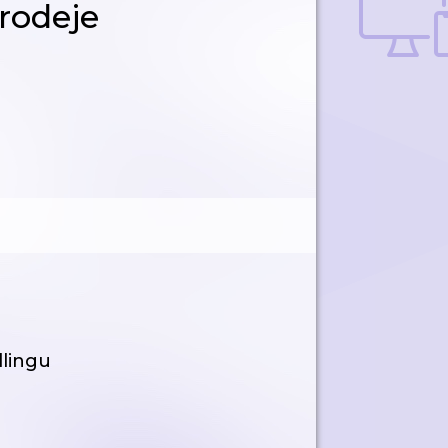
rodeje
llingu