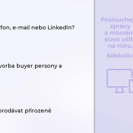
efon, e-mail nebo LinkedIn?
tvorba buyer persony a
prodávat přirozeně