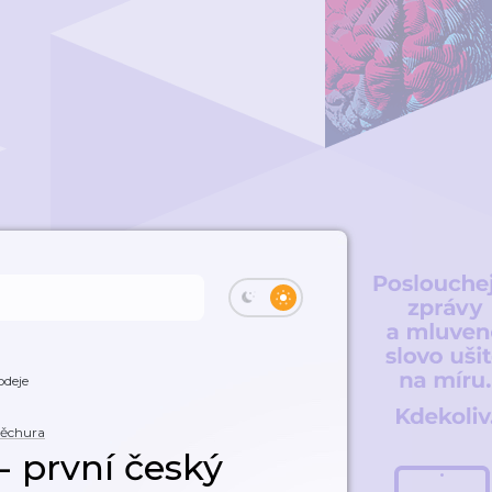
odeje
Měchura
- první český