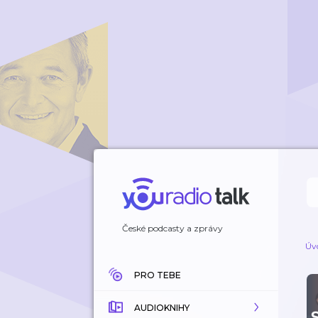
České podcasty a zprávy
Úv
PRO TEBE
AUDIOKNIHY