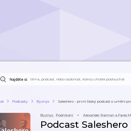
Najděte si:
od
Podcasty
Byznys
Saleshero - první český podcast o umění pr
Byznys
,
Podnikání
Alexander Raiman a Fares 
Podcast Saleshero 