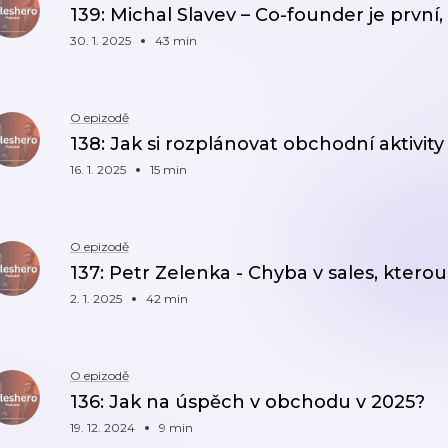
139: Michal Slavev – Co-founder je prvn
30. 1. 2025
43 min
O epizodě
138: Jak si rozplánovat obchodní aktivity
16. 1. 2025
15 min
O epizodě
137: Petr Zelenka - Chyba v sales, kterou 
2. 1. 2025
42 min
O epizodě
136: Jak na úspěch v obchodu v 2025?
19. 12. 2024
9 min