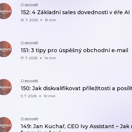
O epizodě
152: 4 Základní sales dovednosti v éře AI
31. 7. 2025
19 min
O epizodě
151: 3 tipy pro úspěšný obchodní e‑mail
17. 7. 2025
14 min
O epizodě
150: Jak diskvalifikovat příležitosti a posíli
3. 7. 2025
10 min
O epizodě
149: Jan Kuchař, CEO Ivy Assistant – Jak 