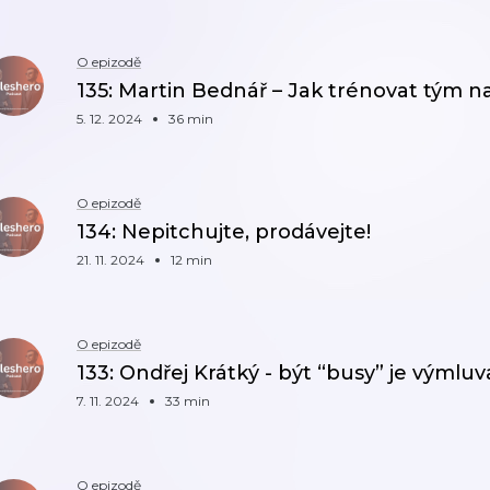
O epizodě
135: Martin Bednář – Jak trénovat tým
5. 12. 2024
36 min
O epizodě
134: Nepitchujte, prodávejte!
21. 11. 2024
12 min
O epizodě
133: Ondřej Krátký - být “busy” je výmluv
7. 11. 2024
33 min
O epizodě