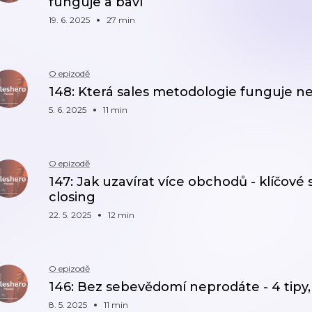
funguje a baví
19. 6. 2025
27 min
O epizodě
148: Která sales metodologie funguje ne
5. 6. 2025
11 min
O epizodě
147: Jak uzavírat více obchodů - klíčové
closing
22. 5. 2025
12 min
O epizodě
146: Bez sebevědomí neprodáte - 4 tipy, 
8. 5. 2025
11 min