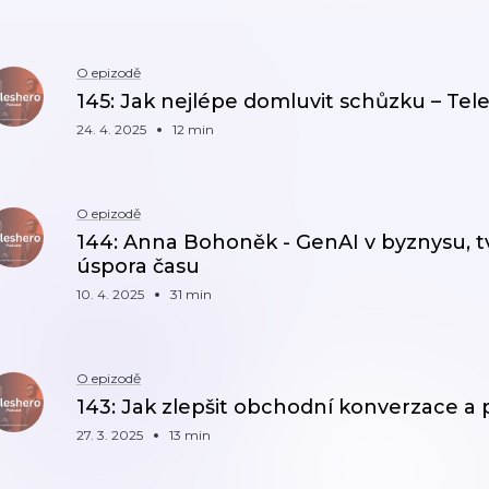
O epizodě
145: Jak nejlépe domluvit schůzku – Tel
24. 4. 2025
12 min
O epizodě
144: Anna Bohoněk - GenAI v byznysu, 
úspora času
10. 4. 2025
31 min
O epizodě
143: Jak zlepšit obchodní konverzace a 
27. 3. 2025
13 min