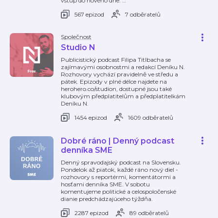
vstup do nového dne.
…
567 epizod
7 odběratelů
Společnost
Studio N
Publicistický podcast Filipa Titlbacha se
zajímavými osobnostmi a redakcí Deníku N.
Rozhovory vychází pravidelně ve středu a
pátek. Epizody v plné délce najdete na
herohero.co/studion, dostupné jsou také
klubovým předplatitelům a předplatitelkám
Deníku N.
1454 epizod
1609 odběratelů
Dobré ráno | Denný podcast
denníka SME
Denný spravodajský podcast na Slovensku.
Pondelok až piatok, každé ráno nový diel -
rozhovory s reportérmi, komentátormi a
hosťami denníka SME. V sobotu
komentujeme politické a celospoločenské
dianie predchádzajúceho týždňa.
2287 epizod
89 odběratelů