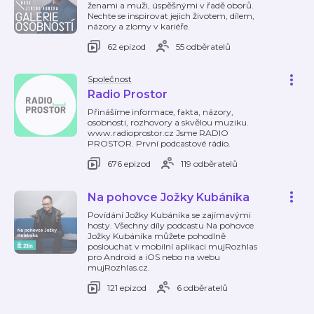
ženami a muži, úspěšnými v řadě oborů.
Nechte se inspirovat jejich životem, dílem,
názory a zlomy v kariéře.
62 epizod
55 odběratelů
Společnost
Radio Prostor
Přinášíme informace, fakta, názory,
osobnosti, rozhovory a skvělou muziku.
www.radioprostor.cz Jsme RADIO
PROSTOR. První podcastové rádio.
676 epizod
119 odběratelů
Na pohovce Jožky Kubáníka
Povídání Jožky Kubáníka se zajímavými
hosty. Všechny díly podcastu Na pohovce
Jožky Kubáníka můžete pohodlně
poslouchat v mobilní aplikaci mujRozhlas
pro Android a iOS nebo na webu
mujRozhlas.cz.
121 epizod
6 odběratelů