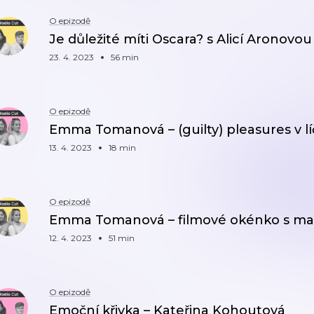
O epizodě
Je důležité míti Oscara? s Alicí Aronovou
23. 4. 2023
56 min
O epizodě
Emma Tomanová – (guilty) pleasures v lí
13. 4. 2023
18 min
O epizodě
Emma Tomanová – filmové okénko s m
12. 4. 2023
51 min
O epizodě
Emoční křivka – Kateřina Kohoutová