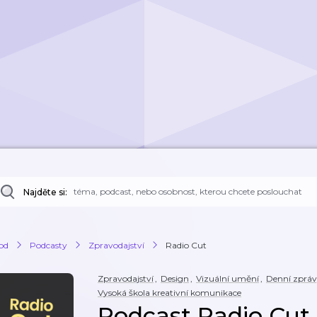
Najděte si:
od
Podcasty
Zpravodajství
Radio Cut
Zpravodajství
,
Design
,
Vizuální umění
,
Denní zprá
Vysoká škola kreativní komunikace
Podcast Radio Cut