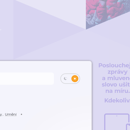
vy
,
Umění