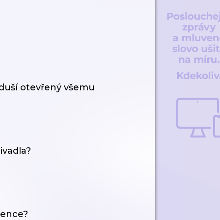
 duší otevřený všemu
ivadla?
gence?