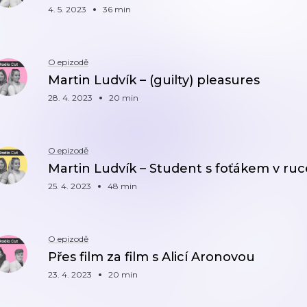
4. 5. 2023
36 min
O epizodě
Martin Ludvík – (guilty) pleasures
28. 4. 2023
20 min
O epizodě
Martin Ludvík – Student s foťákem v ruc
25. 4. 2023
48 min
O epizodě
Přes film za film s Alicí Aronovou
23. 4. 2023
20 min