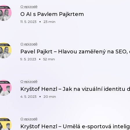
O epizodě
O AI s Pavlem Pajkrtem
11. 5. 2023
23 min
O epizodě
Pavel Pajkrt – Hlavou zaměřený na SEO,
9. 5. 2023
52 min
O epizodě
Kryštof Henzl – Jak na vizuální identitu d
4. 5. 2023
20 min
O epizodě
Kryštof Henzl – Umělá e-sportová inteli