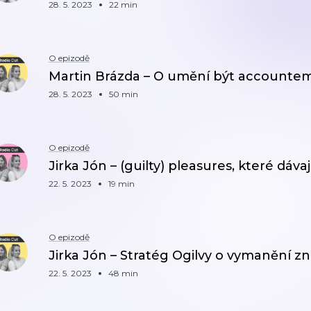
28. 5. 2023
22 min
O epizodě
Martin Brázda – O umění být accounte
28. 5. 2023
50 min
O epizodě
Jirka Jón – (guilty) pleasures, které dávaj
22. 5. 2023
19 min
O epizodě
Jirka Jón – Stratég Ogilvy o vymanění zn
22. 5. 2023
48 min