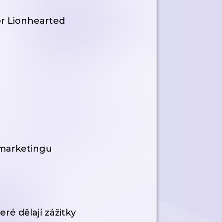
r Lionhearted
i marketingu
ré dělají zážitky