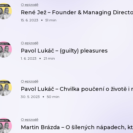
O epizodě
René Jež – Founder & Managing Directo
15. 6. 2023
51 min
O epizodě
Pavol Lukáč – (guilty) pleasures
1. 6. 2023
21 min
O epizodě
Pavol Lukáč – Chvilka poučení o životě 
30. 5. 2023
50 min
O epizodě
Martin Brázda – O šílených nápadech, kte