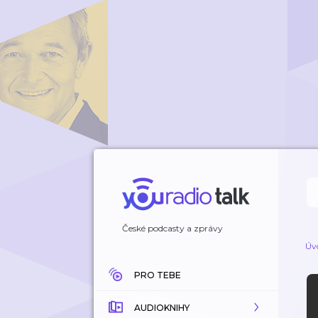
České podcasty a zprávy
Úv
PRO TEBE
AUDIOKNIHY