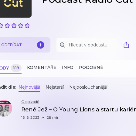
ODEBÍRAT
KOMENTÁŘE
INFO
PODOBNÉ
ZODY
189
dit dle:
Nejnovější
Nejstarší
Nejposlouchanější
O epizodě
René Jež – O Young Lions a startu karié
16. 6. 2023
28 min