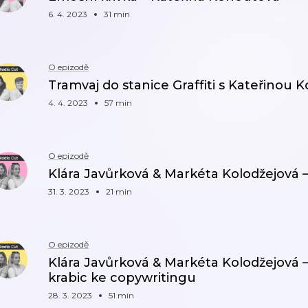
6. 4. 2023
31 min
O epizodě
Tramvaj do stanice Graffiti s Kateřinou
4. 4. 2023
57 min
O epizodě
Klára Javůrková & Markéta Kolodžejová – 
31. 3. 2023
21 min
O epizodě
Klára Javůrková & Markéta Kolodžejová 
krabic ke copywritingu
28. 3. 2023
51 min