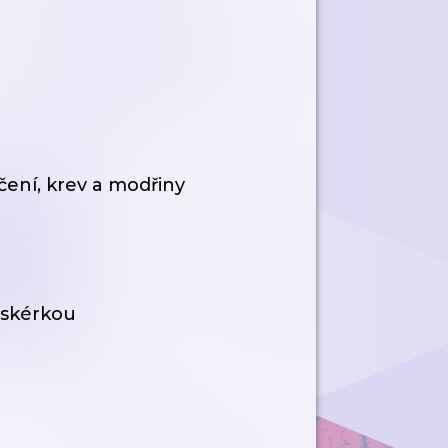
čení, krev a modřiny
askérkou