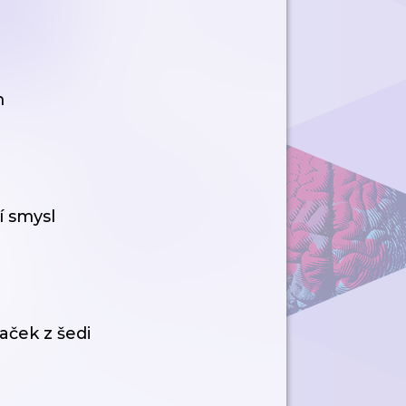
m
í smysl
aček z šedi