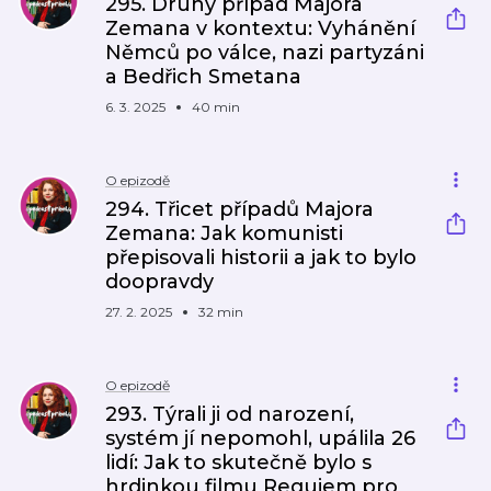
295. Druhý případ Majora
Zemana v kontextu: Vyhánění
Němců po válce, nazi partyzáni
a Bedřich Smetana
6. 3. 2025
40 min
O epizodě
294. Třicet případů Majora
Zemana: Jak komunisti
přepisovali historii a jak to bylo
doopravdy
27. 2. 2025
32 min
O epizodě
293. Týrali ji od narození,
systém jí nepomohl, upálila 26
lidí: Jak to skutečně bylo s
hrdinkou filmu Requiem pro