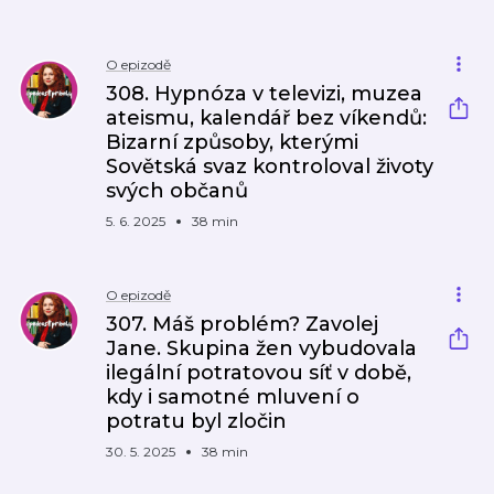
O epizodě
308. Hypnóza v televizi, muzea
ateismu, kalendář bez víkendů:
Bizarní způsoby, kterými
Sovětská svaz kontroloval životy
svých občanů
5. 6. 2025
38 min
O epizodě
307. Máš problém? Zavolej
Jane. Skupina žen vybudovala
ilegální potratovou síť v době,
kdy i samotné mluvení o
potratu byl zločin
30. 5. 2025
38 min