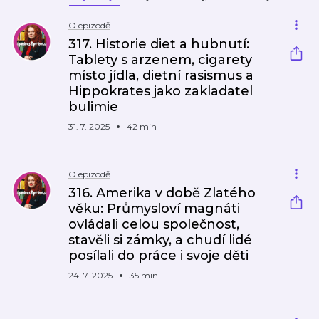
O epizodě
317. Historie diet a hubnutí:
Tablety s arzenem, cigarety
místo jídla, dietní rasismus a
Hippokrates jako zakladatel
bulimie
31. 7. 2025
42 min
O epizodě
316. Amerika v době Zlatého
věku: Průmysloví magnáti
ovládali celou společnost,
stavěli si zámky, a chudí lidé
posílali do práce i svoje děti
24. 7. 2025
35 min