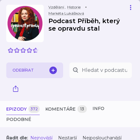
Vzdělání
,
Historie
Markéta Lukášková
Podcast Příběh, který
se opravdu stal
ODEBÍRAT
INFO
EPIZODY
KOMENTÁŘE
372
13
PODOBNÉ
Řadit dle:
Nejnovější
Nejstarší
Nejposlouchanější