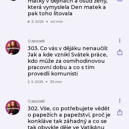
matky v dějinách a osud ženy,
která vymyslela Den matek a
pak toho litovala
8. 5. 2025
40 min
O epizodě
303. Co vás v dějáku nenaučili:
Jak a kde vznikl Svátek práce,
kdo může za osmihodinovou
pracovní dobu a co s tím
provedli komunisti
2. 5. 2025
33 min
O epizodě
302. Vše, co potřebujete vědět
o papežích a papežství, proč je
konkláve tak záhadný a co se
tak obyvkle děje ve Vatikánu