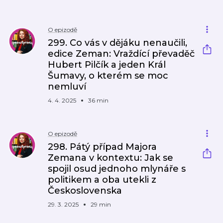
O epizodě
299. Co vás v dějáku nenaučili,
edice Zeman: Vraždící převaděč
Hubert Pilčík a jeden Král
Šumavy, o kterém se moc
nemluví
4. 4. 2025
36 min
O epizodě
298. Pátý případ Majora
Zemana v kontextu: Jak se
spojil osud jednoho mlynáře s
politikem a oba utekli z
Československa
29. 3. 2025
29 min