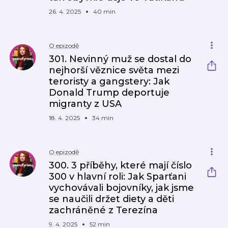
26. 4. 2025
40 min
O epizodě
301. Nevinný muž se dostal do
nejhorší věznice světa mezi
teroristy a gangstery: Jak
Donald Trump deportuje
migranty z USA
18. 4. 2025
34 min
O epizodě
300. 3 příběhy, které mají číslo
300 v hlavní roli: Jak Sparťani
vychovávali bojovníky, jak jsme
se naučili držet diety a děti
zachráněné z Terezína
9. 4. 2025
52 min