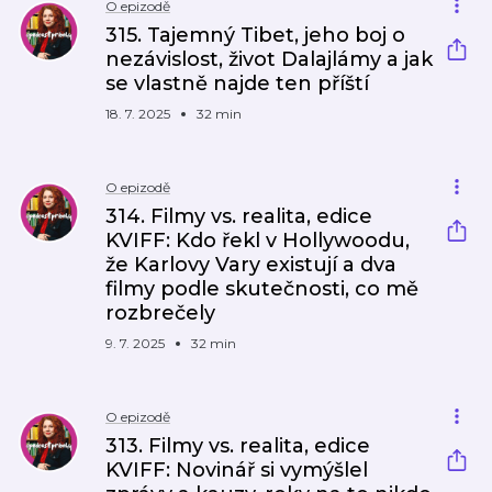
O epizodě
315. Tajemný Tibet, jeho boj o
nezávislost, život Dalajlámy a jak
se vlastně najde ten příští
18. 7. 2025
32 min
O epizodě
314. Filmy vs. realita, edice
KVIFF: Kdo řekl v Hollywoodu,
že Karlovy Vary existují a dva
filmy podle skutečnosti, co mě
rozbrečely
9. 7. 2025
32 min
O epizodě
313. Filmy vs. realita, edice
KVIFF: Novinář si vymýšlel