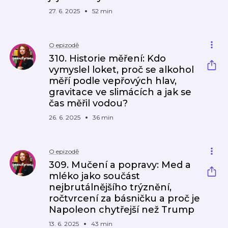
27. 6. 2025
52 min
O epizodě
310. Historie měření: Kdo
vymyslel loket, proč se alkohol
měří podle vepřových hlav,
gravitace ve slimácích a jak se
čas měřil vodou?
26. 6. 2025
36 min
O epizodě
309. Mučení a popravy: Med a
mléko jako součást
nejbrutálnějšího trýznění,
ročtvrcení za básničku a proč je
Napoleon chytřejší než Trump
13. 6. 2025
43 min