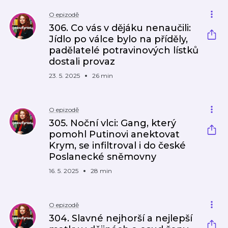
O epizodě
306. Co vás v dějáku nenaučili:
Jídlo po válce bylo na příděly,
padělatelé potravinových lístků
dostali provaz
23. 5. 2025
26 min
O epizodě
305. Noční vlci: Gang, který
pomohl Putinovi anektovat
Krym, se infiltroval i do české
Poslanecké sněmovny
16. 5. 2025
28 min
O epizodě
304. Slavné nejhorší a nejlepší