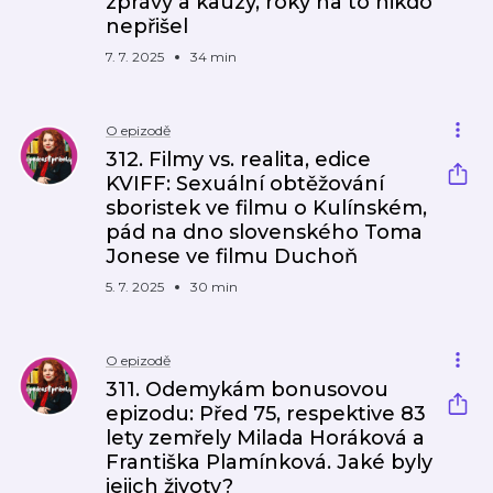
zprávy a kauzy, roky na to nikdo
nepřišel
7. 7. 2025
34 min
O epizodě
312. Filmy vs. realita, edice
KVIFF: Sexuální obtěžování
sboristek ve filmu o Kulínském,
pád na dno slovenského Toma
Jonese ve filmu Duchoň
5. 7. 2025
30 min
O epizodě
311. Odemykám bonusovou
epizodu: Před 75, respektive 83
lety zemřely Milada Horáková a
Františka Plamínková. Jaké byly
jejich životy?