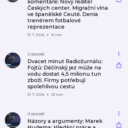
komentáře: Nový ředitel
Českých center. Migrační vlna
ve španělské Ceutě. Denia
trenérem fotbalové
reprezentace
31. 7. 2026
19 min
O epizodě
Dvacet minut Radiožurnálu:
Fojtů: Děčínský jez může na
vodu dostat 4,5 milionu tun
zboží. Firmy potřebují
spolehlivou cestu
31. 7. 2026
23 min
O epizodě
Názory a argumenty: Marek
Hudema: Hledání práce a