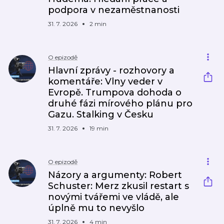
podpora v nezaměstnanosti
31. 7. 2026
2 min
O epizodě
Hlavní zprávy - rozhovory a
komentáře: Vlny veder v
Evropě. Trumpova dohoda o
druhé fázi mírového plánu pro
Gazu. Stalking v Česku
31. 7. 2026
19 min
O epizodě
Názory a argumenty: Robert
Schuster: Merz zkusil restart s
novými tvářemi ve vládě, ale
úplně mu to nevyšlo
31. 7. 2026
4 min