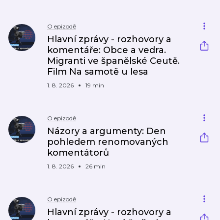
O epizodě
Hlavní zprávy - rozhovory a
komentáře: Obce a vedra.
Migranti ve španělské Ceutě.
Film Na samotě u lesa
1. 8. 2026
19 min
O epizodě
Názory a argumenty: Den
pohledem renomovaných
komentátorů
1. 8. 2026
26 min
O epizodě
Hlavní zprávy - rozhovory a