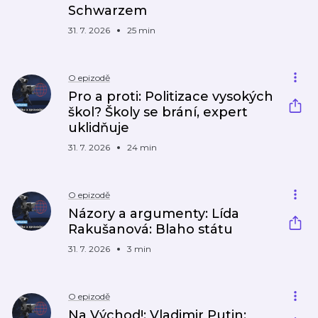
Schwarzem
31. 7. 2026
25 min
O epizodě
Pro a proti: Politizace vysokých
škol? Školy se brání, expert
uklidňuje
31. 7. 2026
24 min
O epizodě
Názory a argumenty: Lída
Rakušanová: Blaho státu
31. 7. 2026
3 min
O epizodě
Na Východ!: Vladimir Putin: