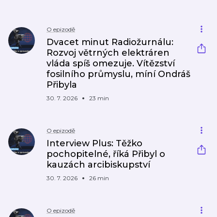
O epizodě
Dvacet minut Radiožurnálu:
Rozvoj větrných elektráren
vláda spíš omezuje. Vítězství
fosilního průmyslu, míní Ondráš
Přibyla
30. 7. 2026
23 min
O epizodě
Interview Plus: Těžko
pochopitelné, říká Přibyl o
kauzách arcibiskupství
30. 7. 2026
26 min
O epizodě