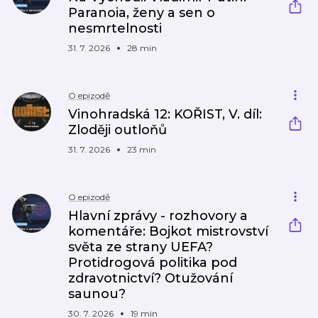
Paranoia, ženy a sen o
nesmrtelnosti
31. 7. 2026
28 min
O epizodě
Vinohradská 12: KOŘIST, V. díl:
Zloději outloňů
31. 7. 2026
23 min
O epizodě
Hlavní zprávy - rozhovory a
komentáře: Bojkot mistrovství
světa ze strany UEFA?
Protidrogová politika pod
zdravotnictví? Otužování
saunou?
30. 7. 2026
19 min