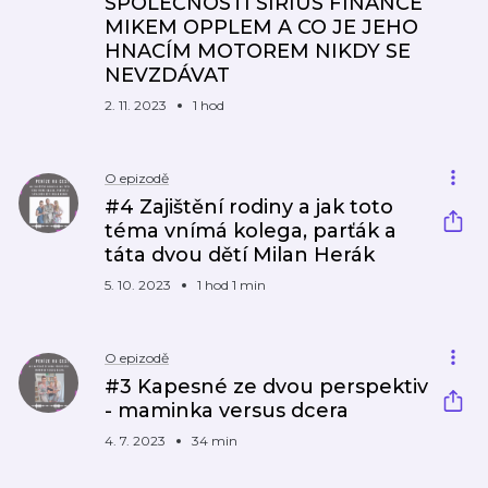
SPOLEČNOSTI SIRIUS FINANCE
MIKEM OPPLEM A CO JE JEHO
HNACÍM MOTOREM NIKDY SE
NEVZDÁVAT
2. 11. 2023
1 hod
O epizodě
#4 Zajištění rodiny a jak toto
téma vnímá kolega, parťák a
táta dvou dětí Milan Herák
5. 10. 2023
1 hod 1 min
O epizodě
#3 Kapesné ze dvou perspektiv
- maminka versus dcera
4. 7. 2023
34 min