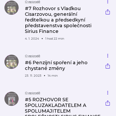
O epizodě
#7 Rozhovor s Vlaďkou
Cisarzovou, generální
ředitelkou a předsedkyní
představenstva společnosti
Sirius Finance
4. 1. 2024
1 hod 22 min
O epizodě
#6 Penzijní spoření a jeho
chystané změny
23. 11. 2023
14 min
O epizodě
#5 ROZHOVOR SE
SPOLUZAKLADATELEM A
SPOLUMAJITELEM