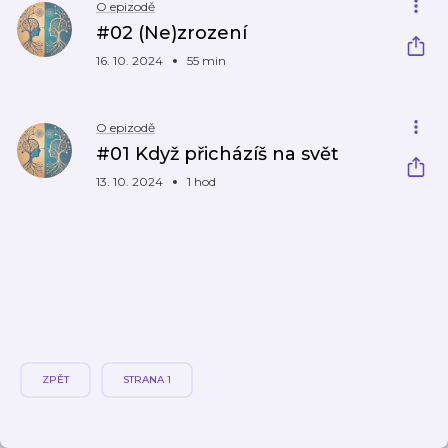
O epizodě
#02 (Ne)zrození
16. 10. 2024
55 min
O epizodě
#01 Když přicházíš na svět
13. 10. 2024
1 hod
ZPĚT
STRANA 1