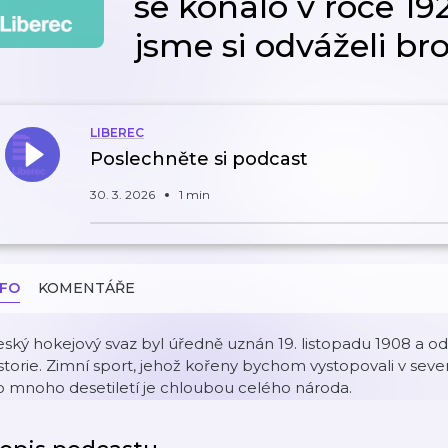
se konalo v roce 19
jsme si odváželi br
LIBEREC
Poslechněte si podcast
30. 3. 2026
1 min
NFO
KOMENTÁŘE
ský hokejový svaz byl úředně uznán 19. listopadu 1908 a od
storie. Zimní sport, jehož kořeny bychom vystopovali v sev
 mnoho desetiletí je chloubou celého národa.