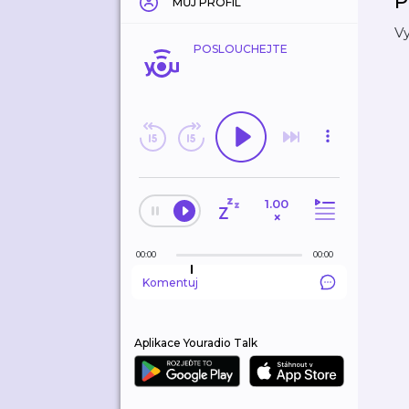
P
MŮJ PROFIL
Vy
POSLOUCHEJTE
1.00
×
00:00
00:00
Komentuj
Aplikace Youradio Talk