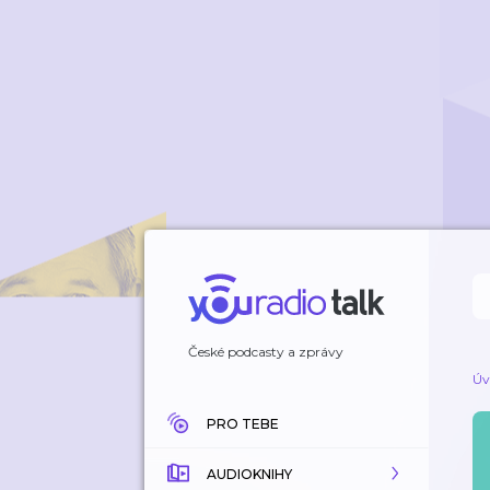
České podcasty a zprávy
Úv
PRO TEBE
AUDIOKNIHY