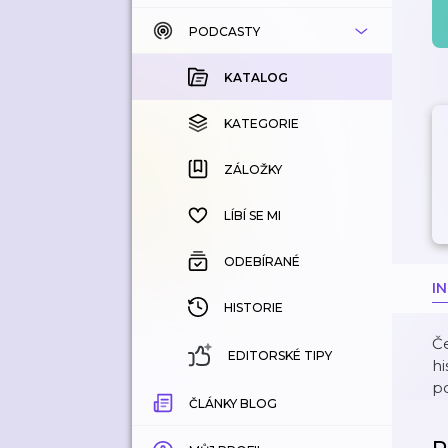
PODCASTY
KATALOG
KOUPENÉ
KATALOG
KATEGORIE
KATEGORIE
ZÁLOŽKY
ZÁLOŽKY
HISTORIE
LÍBÍ SE MI
ODEBÍRANÉ
I
HISTORIE
Če
EDITORSKÉ TIPY
hi
po
ČLÁNKY BLOG