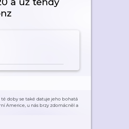
20 a už tehdy
onz
 té doby se také datuje jeho bohatá
erní Americe, u nás brzy zdomácněl a