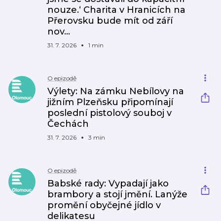
nouze.‘ Charita v Hranicích na
Přerovsku bude mít od září
nov…
31. 7. 2026
1 min
O epizodě
Výlety: Na zámku Nebílovy na
jižním Plzeňsku připomínají
poslední pistolový souboj v
Čechách
31. 7. 2026
3 min
O epizodě
Babské rady: Vypadají jako
brambory a stojí jmění. Lanýže
promění obyčejné jídlo v
delikatesu