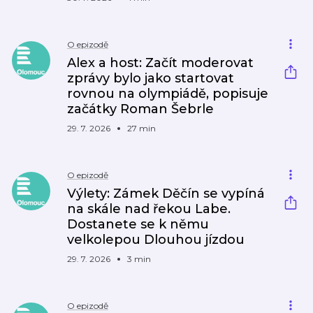
O epizodě
Alex a host: Začít moderovat
zprávy bylo jako startovat
rovnou na olympiádě, popisuje
začátky Roman Šebrle
29. 7. 2026
27 min
O epizodě
Výlety: Zámek Děčín se vypíná
na skále nad řekou Labe.
Dostanete se k němu
velkolepou Dlouhou jízdou
29. 7. 2026
3 min
O epizodě