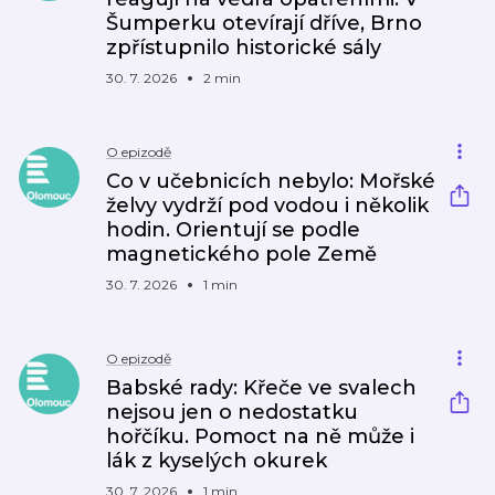
Šumperku otevírají dříve, Brno
zpřístupnilo historické sály
30. 7. 2026
2 min
O epizodě
Co v učebnicích nebylo: Mořské
želvy vydrží pod vodou i několik
hodin. Orientují se podle
magnetického pole Země
30. 7. 2026
1 min
O epizodě
Babské rady: Křeče ve svalech
nejsou jen o nedostatku
hořčíku. Pomoct na ně může i
lák z kyselých okurek
30. 7. 2026
1 min