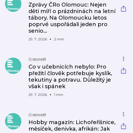
Zprávy ČRo Olomouc: Nejen
děti míří o prázdninách na letní
tábory. Na Olomoucku letos
poprvé uspořádali jeden pro
senio…
29. 7. 2026
2 min
O epizodě
Co v učebnicích nebylo: Pro
přežití člověk potřebuje kyslík,
tekutiny a potravu. Důležitý je
však i spánek
29. 7. 2026
1 min
O epizodě
Hobby magazín: Lichořeřišnice,
měsíček, denivka, afrikán: Jak