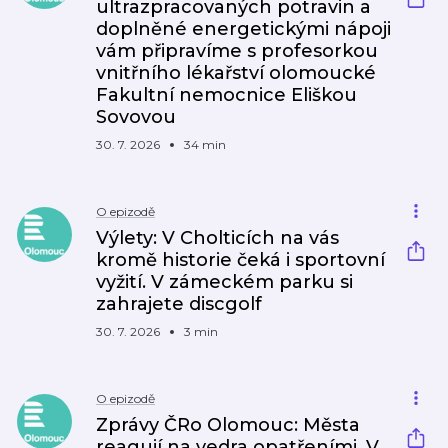
ultrazpracovaných potravin a
doplněné energetickými nápoji
vám připravíme s profesorkou
vnitřního lékařství olomoucké
Fakultní nemocnice Eliškou
Sovovou
30. 7. 2026
34 min
O epizodě
Výlety: V Cholticích na vás
kromě historie čeká i sportovní
vyžití. V zámeckém parku si
zahrajete discgolf
30. 7. 2026
3 min
O epizodě
Zprávy ČRo Olomouc: Města
reagují na vedra opatřeními. V