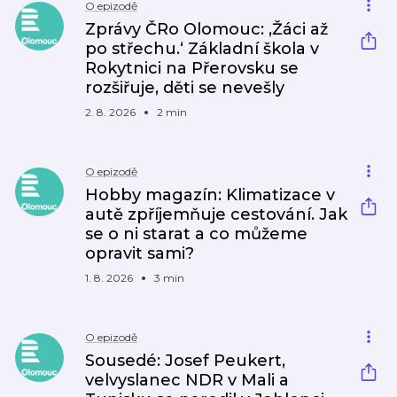
O epizodě
Zprávy ČRo Olomouc: ‚Žáci až
po střechu.‘ Základní škola v
Rokytnici na Přerovsku se
rozšiřuje, děti se nevešly
2. 8. 2026
2 min
O epizodě
Hobby magazín: Klimatizace v
autě zpříjemňuje cestování. Jak
se o ni starat a co můžeme
opravit sami?
1. 8. 2026
3 min
O epizodě
Sousedé: Josef Peukert,
velvyslanec NDR v Mali a