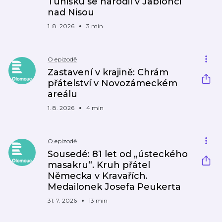
Tunisku se narodil v Jablonci
nad Nisou
1. 8. 2026
3 min
O epizodě
Zastavení v krajině: Chrám
přátelství v Novozámeckém
areálu
1. 8. 2026
4 min
O epizodě
Sousedé: 81 let od „ústeckého
masakru“. Kruh přátel
Německa v Kravařích.
Medailonek Josefa Peukerta
31. 7. 2026
13 min