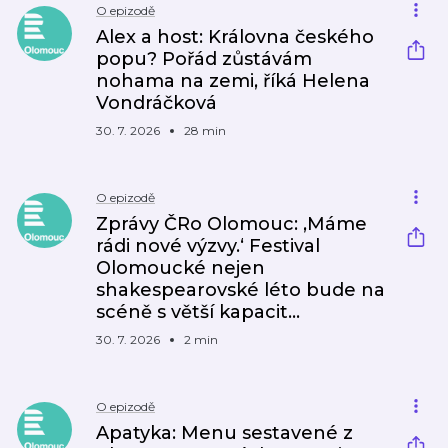
O epizodě
Alex a host: Královna českého
popu? Pořád zůstávám
nohama na zemi, říká Helena
Vondráčková
30. 7. 2026
28 min
O epizodě
Zprávy ČRo Olomouc: ‚Máme
rádi nové výzvy.‘ Festival
Olomoucké nejen
shakespearovské léto bude na
scéně s větší kapacit…
30. 7. 2026
2 min
O epizodě
Apatyka: Menu sestavené z