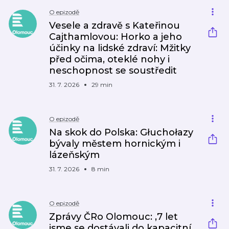
O epizodě
Vesele a zdravě s Kateřinou
Cajthamlovou: Horko a jeho
účinky na lidské zdraví: Mžitky
před očima, oteklé nohy i
neschopnost se soustředit
31. 7. 2026
29 min
O epizodě
Na skok do Polska: Głuchołazy
bývaly městem hornickým i
lázeňským
31. 7. 2026
8 min
O epizodě
Zprávy ČRo Olomouc: ‚7 let
jsme se dostávali do kapacitní