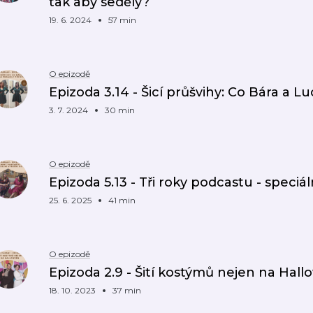
tak aby seděly?
19. 6. 2024
57 min
O epizodě
Epizoda 3.14 - Šicí průšvihy: Co Bára a Luc
3. 7. 2024
30 min
O epizodě
Epizoda 5.13 - Tři roky podcastu - speciáln
25. 6. 2025
41 min
O epizodě
Epizoda 2.9 - Šití kostýmů nejen na Hal
18. 10. 2023
37 min