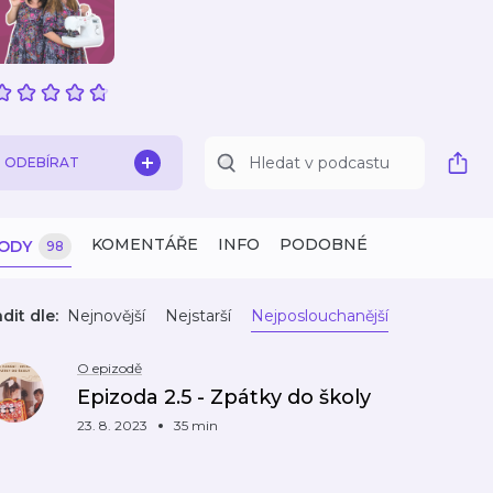
ODEBÍRAT
KOMENTÁŘE
INFO
PODOBNÉ
ZODY
98
dit dle:
Nejnovější
Nejstarší
Nejposlouchanější
O epizodě
Epizoda 2.5 - Zpátky do školy
23. 8. 2023
35 min