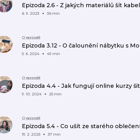
Epizoda 2.6 - Z jakých materiálů šít kab
6. 9. 2023
36 min
O epizodě
Epizoda 3.12 - O čalounění nábytku s Mo
5. 6. 2024
49 min
O epizodě
Epizoda 4.4 - Jak fungují online kurzy šit
9. 10. 2024
25 min
O epizodě
Epizoda 5.4 - Co ušít ze starého oblečen
19. 2. 2025
37 min