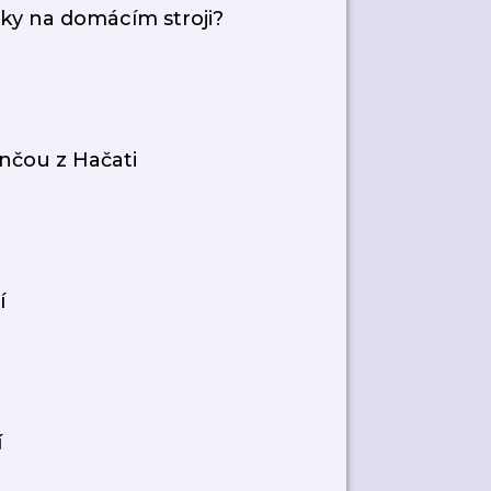
elky na domácím stroji?
nčou z Hačati
í
í