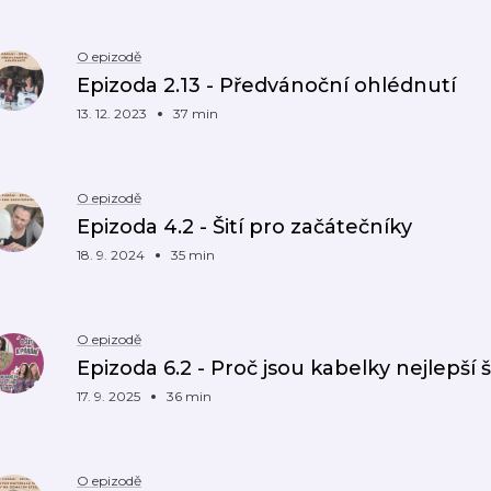
O epizodě
Epizoda 2.13 - Předvánoční ohlédnutí
13. 12. 2023
37 min
O epizodě
Epizoda 4.2 - Šití pro začátečníky
18. 9. 2024
35 min
O epizodě
Epizoda 6.2 - Proč jsou kabelky nejlepší š
17. 9. 2025
36 min
O epizodě