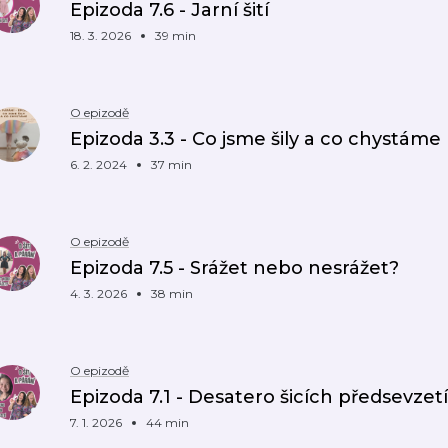
Epizoda 7.6 - Jarní šití
18. 3. 2026
39 min
O epizodě
Epizoda 3.3 - Co jsme šily a co chystáme
6. 2. 2024
37 min
O epizodě
Epizoda 7.5 - Srážet nebo nesrážet?
4. 3. 2026
38 min
O epizodě
Epizoda 7.1 - Desatero šicích předsevzetí
7. 1. 2026
44 min