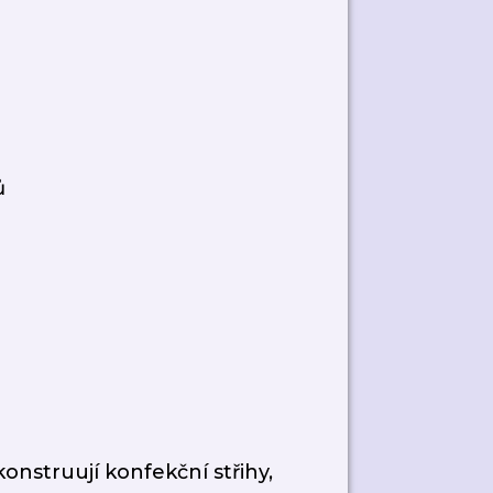
ů
 konstruují konfekční střihy,