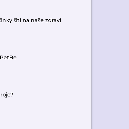
činky šití na naše zdraví
s PetBe
troje?