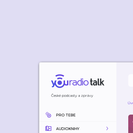
České podcasty a zprávy
Úv
PRO TEBE
AUDIOKNIHY