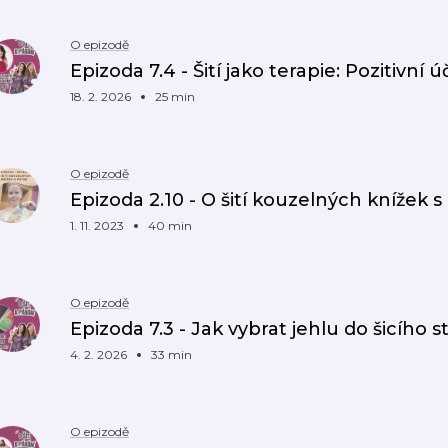
O epizodě
Epizoda 7.4 - Šití jako terapie: Pozitivní ú
18. 2. 2026
25 min
O epizodě
Epizoda 2.10 - O šití kouzelných knížek 
1. 11. 2023
40 min
O epizodě
Epizoda 7.3 - Jak vybrat jehlu do šicího s
4. 2. 2026
33 min
O epizodě