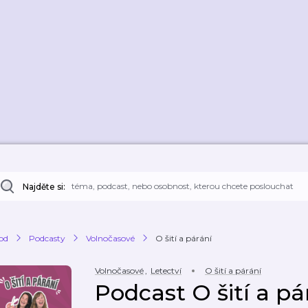
Najděte si:
od
Podcasty
Volnočasové
O šití a párání
Volnočasové
,
Letectví
O šití a párání
Podcast O šití a pá