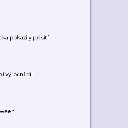
ka pokazily při šití
í výroční díl
loween