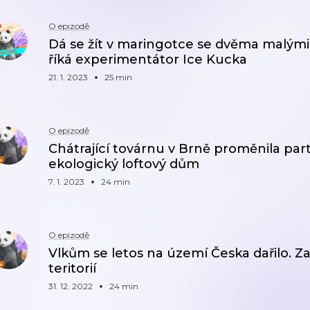
O epizodě
Dá se žít v maringotce se dvěma malými d
říká experimentátor Ice Kucka
21. 1. 2023
25 min
O epizodě
Chátrající továrnu v Brně proměnila par
ekologický loftový dům
7. 1. 2023
24 min
O epizodě
Vlkům se letos na území Česka dařilo. Z
teritorií
31. 12. 2022
24 min