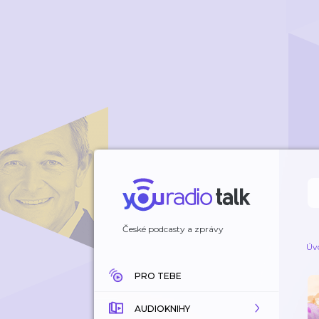
České podcasty a zprávy
Úv
PRO TEBE
AUDIOKNIHY