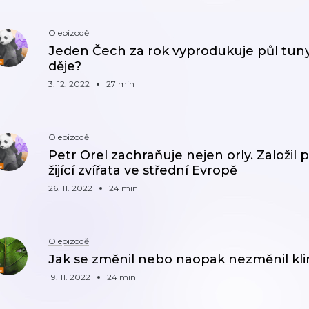
O epizodě
Jeden Čech za rok vyprodukuje půl tuny
děje?
3. 12. 2022
27 min
O epizodě
Petr Orel zachraňuje nejen orly. Založil
žijící zvířata ve střední Evropě
26. 11. 2022
24 min
O epizodě
Jak se změnil nebo naopak nezměnil kli
19. 11. 2022
24 min