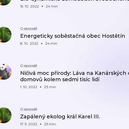
15. 10. 2022
24 min
O epizodě
Energeticky soběstačná obec Hostětín
8. 10. 2022
24 min
O epizodě
Ničivá moc přírody: Láva na Kanárských 
domovů kolem sedmi tisíc lidí
1. 10. 2022
23 min
O epizodě
Zapálený ekolog král Karel III.
17. 9. 2022
23 min