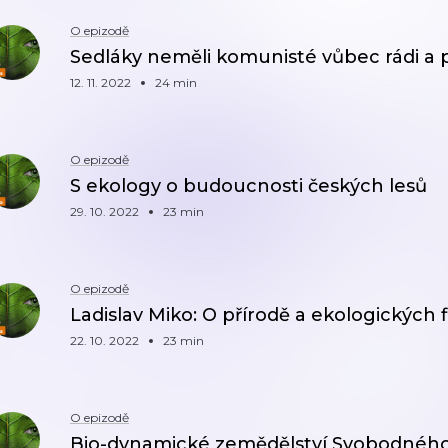
O epizodě
Sedláky neměli komunisté vůbec rádi a pok
12. 11. 2022
24 min
O epizodě
S ekology o budoucnosti českých lesů
29. 10. 2022
23 min
O epizodě
Ladislav Miko: O přírodě a ekologických 
22. 10. 2022
23 min
O epizodě
Bio-dynamické zemědělství Svobodného