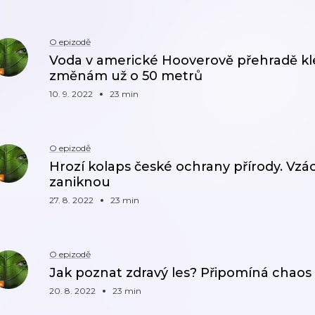
O epizodě
Voda v americké Hooverově přehradě kle
změnám už o 50 metrů
10. 9. 2022
23 min
O epizodě
Hrozí kolaps české ochrany přírody. Vz
zaniknou
27. 8. 2022
23 min
O epizodě
Jak poznat zdravý les? Připomíná chaos
20. 8. 2022
23 min