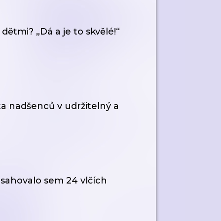
ětmi? „Dá a je to skvělé!“
ta nadšenců v udržitelný a
asahovalo sem 24 vlčích