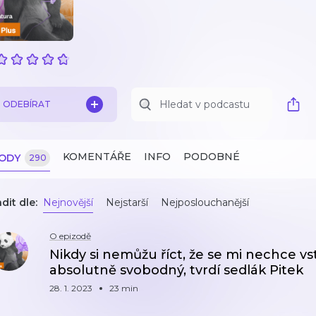
ODEBÍRAT
KOMENTÁŘE
INFO
PODOBNÉ
ZODY
290
dit dle:
Nejnovější
Nejstarší
Nejposlouchanější
O epizodě
Nikdy si nemůžu říct, že se mi nechce vs
absolutně svobodný, tvrdí sedlák Pitek
28. 1. 2023
23 min