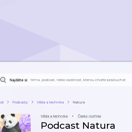
Najděte si:
od
Podcasty
Věda a technika
Natura
Věda a technika
Český rozhlas
Podcast Natura