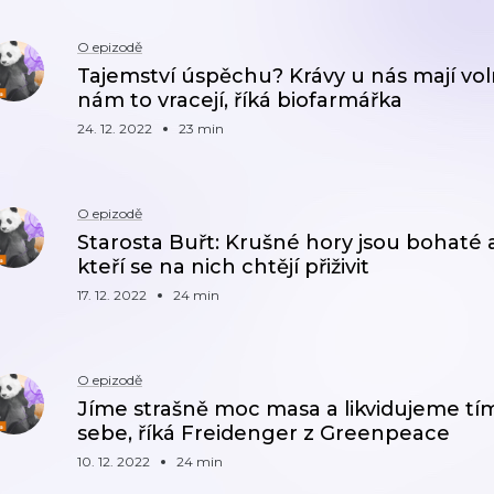
O epizodě
Tajemství úspěchu? Krávy u nás mají vol
nám to vracejí, říká biofarmářka
24. 12. 2022
23 min
O epizodě
Starosta Buřt: Krušné hory jsou bohaté a
kteří se na nich chtějí přiživit
17. 12. 2022
24 min
O epizodě
Jíme strašně moc masa a likvidujeme tím
sebe, říká Freidenger z Greenpeace
10. 12. 2022
24 min