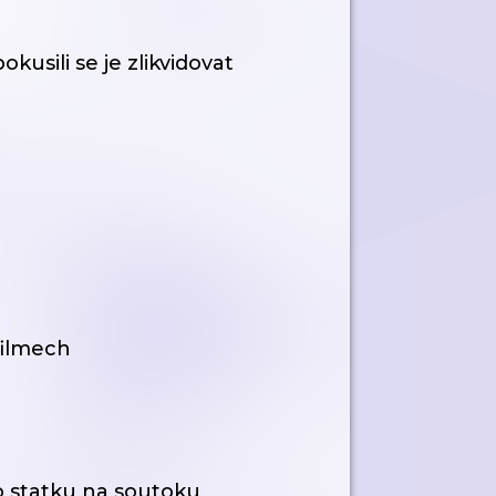
usili se je zlikvidovat
filmech
 statku na soutoku