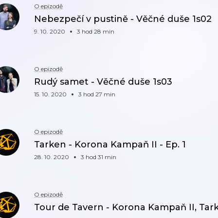
O epizodě
Nebezpečí v pustině - Věčné duše 1s02
9. 10. 2020
3 hod 28 min
O epizodě
Rudý samet - Věčné duše 1s03
15. 10. 2020
3 hod 27 min
O epizodě
Tarken - Korona Kampaň II - Ep. 1
28. 10. 2020
3 hod 31 min
O epizodě
Tour de Tavern - Korona Kampaň II, Tark