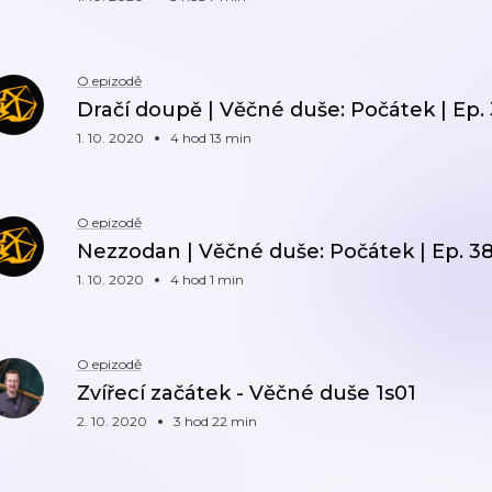
O epizodě
Dračí doupě | Věčné duše: Počátek | Ep.
1. 10. 2020
4 hod 13 min
O epizodě
Nezzodan | Věčné duše: Počátek | Ep. 3
1. 10. 2020
4 hod 1 min
O epizodě
Zvířecí začátek - Věčné duše 1s01
2. 10. 2020
3 hod 22 min