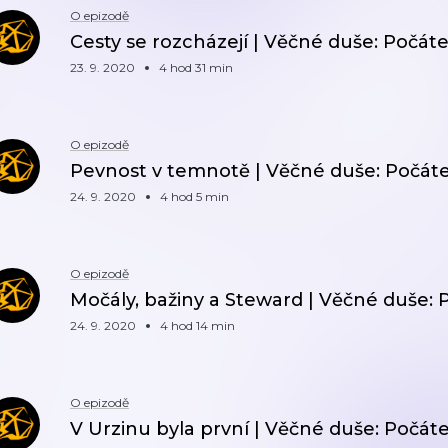
O epizodě
Cesty se rozcházejí | Věčné duše: Počáte
23. 9. 2020
4 hod 31 min
O epizodě
Pevnost v temnotě | Věčné duše: Počáte
24. 9. 2020
4 hod 5 min
O epizodě
Močály, bažiny a Steward | Věčné duše: P
24. 9. 2020
4 hod 14 min
O epizodě
V Urzinu byla první | Věčné duše: Počáte