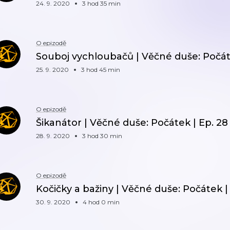
24. 9. 2020
3 hod 35 min
O epizodě
Souboj vychloubačů | Věčné duše: Počáte
25. 9. 2020
3 hod 45 min
O epizodě
Šikanátor | Věčné duše: Počátek | Ep. 28
28. 9. 2020
3 hod 30 min
O epizodě
Kočičky a bažiny | Věčné duše: Počátek |
30. 9. 2020
4 hod 0 min