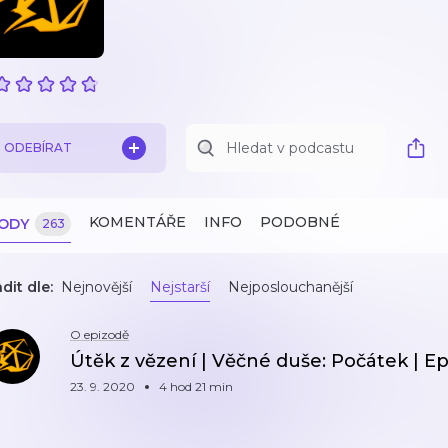
ODEBÍRAT
KOMENTÁŘE
INFO
PODOBNÉ
ZODY
263
dit dle:
Nejnovější
Nejstarší
Nejposlouchanější
O epizodě
Útěk z vězení | Věčné duše: Počátek | Ep
23. 9. 2020
4 hod 21 min