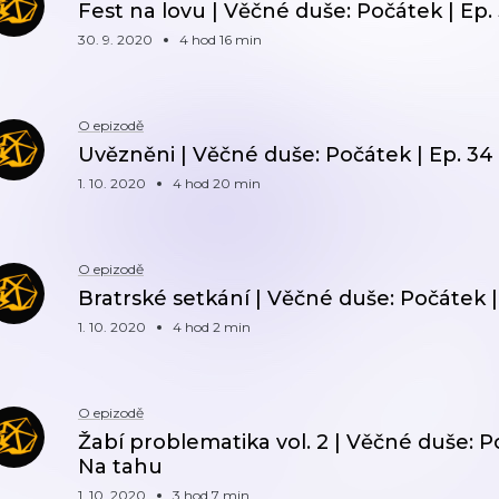
Fest na lovu | Věčné duše: Počátek | Ep.
30. 9. 2020
4 hod 16 min
O epizodě
Uvězněni | Věčné duše: Počátek | Ep. 34
1. 10. 2020
4 hod 20 min
O epizodě
Bratrské setkání | Věčné duše: Počátek |
1. 10. 2020
4 hod 2 min
O epizodě
Žabí problematika vol. 2 | Věčné duše: Poč
Na tahu
1. 10. 2020
3 hod 7 min