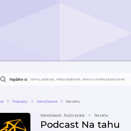
Najděte si:
od
Podcasty
Volnočasové
Na tahu
Volnočasové
,
Ruční práce
Na tahu
Podcast Na tahu