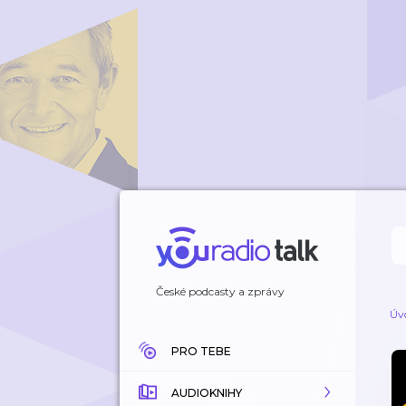
České podcasty a zprávy
Úv
PRO TEBE
AUDIOKNIHY