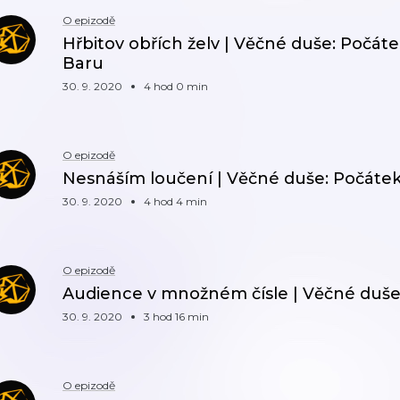
O epizodě
Hřbitov obřích želv | Věčné duše: Počátek
Baru
30. 9. 2020
4 hod 0 min
O epizodě
Nesnáším loučení | Věčné duše: Počátek 
30. 9. 2020
4 hod 4 min
O epizodě
Audience v množném čísle | Věčné duše:
30. 9. 2020
3 hod 16 min
O epizodě