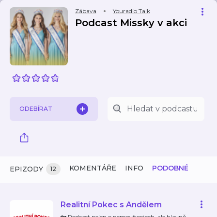
Zábava
Youradio Talk
Podcast Missky v akci
ODEBÍRAT
KOMENTÁŘE
INFO
PODOBNÉ
EPIZODY
12
Realitní Pokec s Andělem
🏡 Podcast nejen o nemovitostech, ale hlavně