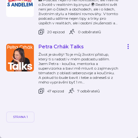
o životě v realitním byznysu! 🌍 Realitní svět
není jen o číslech a obchodech, ale i o lidech,
životním stylu a hledání rovnováhy. V tomto
podcastu sdílíme nejen tipy a triky pro
úspěch v realitách, ale i osobní zkušenosti a
…
20 epizod
0 odběratelů
Petra Crhák Talks
Život je skvělý! To je můj životní přístup,
který ti s radostí v mém podcastu sdílím.
Jsem Petra - koučka, mentorka a
supervizorka a baví mě mluvit o zajímavých
tématech z oblasti seberozvoje a koučinku.
A pokud to bude bavit i tebe a odneseš si z
mého vyprávění byť 1 m
…
47 epizod
7 odběratelů
STRANA 1