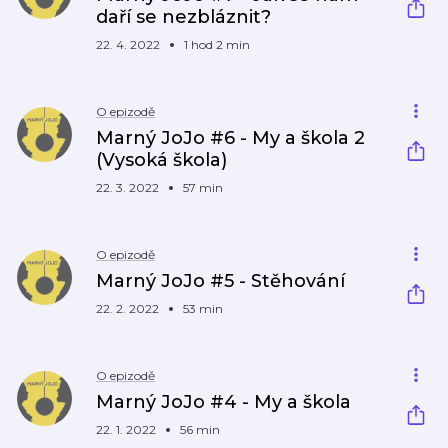
daří se nezbláznit?
22. 4. 2022
1 hod 2 min
O epizodě
Marný JoJo #6 - My a škola 2
(Vysoká škola)
22. 3. 2022
57 min
O epizodě
Marný JoJo #5 - Stěhování
22. 2. 2022
53 min
O epizodě
Marný JoJo #4 - My a škola
22. 1. 2022
56 min