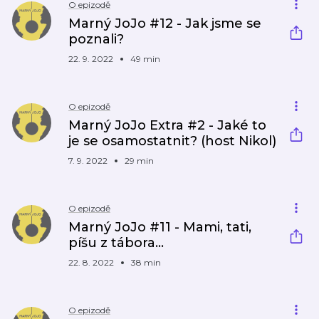
O epizodě
Marný JoJo #12 - Jak jsme se
poznali?
22. 9. 2022
49 min
O epizodě
Marný JoJo Extra #2 - Jaké to
je se osamostatnit? (host Nikol)
7. 9. 2022
29 min
O epizodě
Marný JoJo #11 - Mami, tati,
píšu z tábora…
22. 8. 2022
38 min
O epizodě