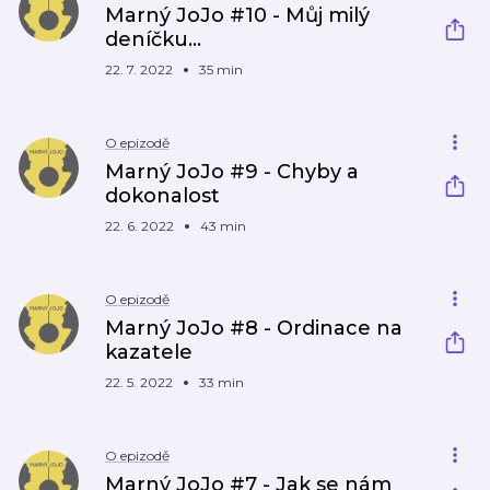
Marný JoJo #10 - Můj milý
deníčku…
22. 7. 2022
35 min
O epizodě
Marný JoJo #9 - Chyby a
dokonalost
22. 6. 2022
43 min
O epizodě
Marný JoJo #8 - Ordinace na
kazatele
22. 5. 2022
33 min
O epizodě
Marný JoJo #7 - Jak se nám