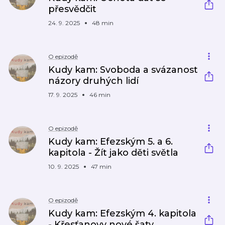
přesvědčit
24. 9. 2025
48 min
O epizodě
Kudy kam: Svoboda a svázanost
názory druhých lidí
17. 9. 2025
46 min
O epizodě
Kudy kam: Efezským 5. a 6.
kapitola - Žít jako děti světla
10. 9. 2025
47 min
O epizodě
Kudy kam: Efezským 4. kapitola
- Křesťanovy nové šaty