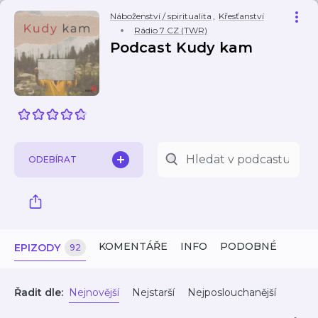
Náboženství / spiritualita
,
Křesťanství
Rádio 7 CZ (TWR)
Podcast Kudy kam
ODEBÍRAT
KOMENTÁŘE
INFO
PODOBNÉ
EPIZODY
92
Řadit dle:
Nejnovější
Nejstarší
Nejposlouchanější