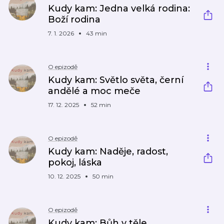
Kudy kam: Jedna velká rodina:
Boží rodina
7. 1. 2026
43 min
O epizodě
Kudy kam: Světlo světa, černí
andělé a moc meče
17. 12. 2025
52 min
O epizodě
Kudy kam: Naděje, radost,
pokoj, láska
10. 12. 2025
50 min
O epizodě
Kudy kam: Bůh v těle