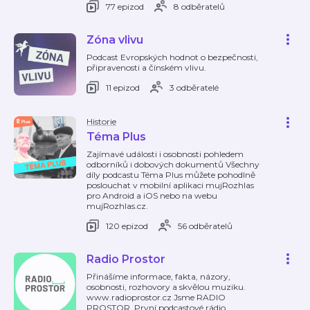
77 epizod
8 odběratelů
Zóna vlivu
Podcast Evropských hodnot o bezpečnosti,
připravenosti a čínském vlivu.
11 epizod
3 odběratelé
Historie
Téma Plus
Zajímavé události i osobnosti pohledem
odborníků i dobových dokumentů Všechny
díly podcastu Téma Plus můžete pohodlně
poslouchat v mobilní aplikaci mujRozhlas
pro Android a iOS nebo na webu
mujRozhlas.cz.
120 epizod
56 odběratelů
Radio Prostor
Přinášíme informace, fakta, názory,
osobnosti, rozhovory a skvělou muziku.
www.radioprostor.cz Jsme RADIO
PROSTOR. První podcastové rádio.