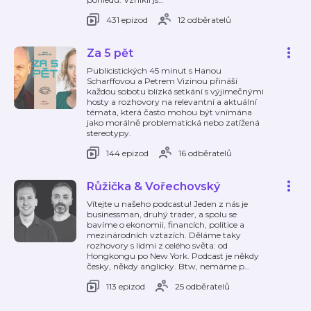
431 epizod
12 odběratelů
Za 5 pět
Publicistických 45 minut s Hanou
Scharffovou a Petrem Vizinou přináší
každou sobotu blízká setkání s výjimečnými
hosty a rozhovory na relevantní a aktuální
témata, která často mohou být vnímána
jako morálně problematická nebo zatížená
stereotypy.
144 epizod
16 odběratelů
Růžička & Vořechovský
Vítejte u našeho podcastu! Jeden z nás je
businessman, druhý trader, a spolu se
bavíme o ekonomii, financích, politice a
mezinárodních vztazích. Děláme taky
rozhovory s lidmi z celého světa: od
Hongkongu po New York. Podcast je někdy
česky, někdy anglicky. Btw, nemáme p
…
113 epizod
25 odběratelů