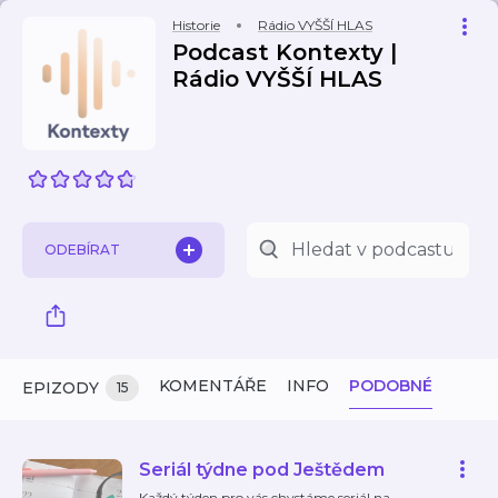
Historie
Rádio VYŠŠÍ HLAS
Podcast Kontexty |
Rádio VYŠŠÍ HLAS
ODEBÍRAT
KOMENTÁŘE
INFO
PODOBNÉ
EPIZODY
15
Seriál týdne pod Ještědem
Každý týden pro vás chystáme seriál na