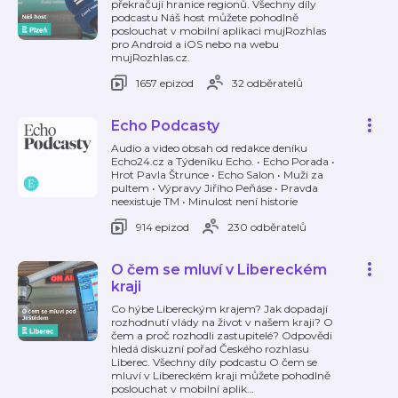
překračují hranice regionů. Všechny díly
podcastu Náš host můžete pohodlně
poslouchat v mobilní aplikaci mujRozhlas
pro Android a iOS nebo na webu
mujRozhlas.cz.
1657 epizod
32 odběratelů
Echo Podcasty
Audio a video obsah od redakce deníku
Echo24.cz a Týdeníku Echo. • Echo Porada •
Hrot Pavla Štrunce • Echo Salon • Muži za
pultem • Výpravy Jiřího Peňáse • Pravda
neexistuje TM • Minulost není historie
914 epizod
230 odběratelů
O čem se mluví v Libereckém
kraji
Co hýbe Libereckým krajem? Jak dopadají
rozhodnutí vlády na život v našem kraji? O
čem a proč rozhodli zastupitelé? Odpovědi
hledá diskuzní pořad Českého rozhlasu
Liberec. Všechny díly podcastu O čem se
mluví v Libereckém kraji můžete pohodlně
poslouchat v mobilní aplik
…