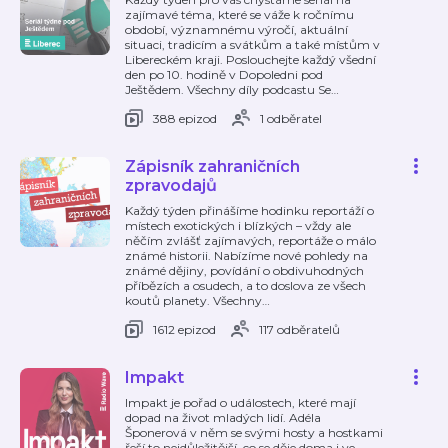
zajímavé téma, které se váže k ročnímu
období, významnému výročí, aktuální
situaci, tradicím a svátkům a také místům v
Libereckém kraji. Poslouchejte každý všední
den po 10. hodině v Dopoledni pod
Ještědem. Všechny díly podcastu Se
…
388 epizod
1 odběratel
Zápisník zahraničních
zpravodajů
Každý týden přinášíme hodinku reportáží o
místech exotických i blízkých – vždy ale
něčím zvlášť zajímavých, reportáže o málo
známé historii. Nabízíme nové pohledy na
známé dějiny, povídání o obdivuhodných
příbězích a osudech, a to doslova ze všech
koutů planety. Všechny
…
1612 epizod
117 odběratelů
Impakt
Impakt je pořad o událostech, které mají
dopad na život mladých lidí. Adéla
Šponerová v něm se svými hosty a hostkami
řeší to nejdůležitější, co se děje doma i ve