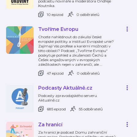
podcastu novináře a moderátora Ondřeje
Koutníka.
10 epizod
0 odběratelů
Tvoříme Evropu
Chcete nahlédnout do zákulisí české
evropské politiky a institucí Evropské unie?
Zajímají Vás profese a kariérní možnosti v
této oblasti? Podcast „Tvoříme Evropu“
poskytuje pohled a zkušenosti Čechů a
Češek angažovaných v evropských
záležitostech nejen v zahraničí, ale
…
47 epizod
0 odběratelů
Podcasty Aktuálně.cz
Podcasty zpravodajského serveru
Aktuálně.cz
685 epizod
55 odběratelů
Za hranicí
Za hranicí je podcast Domu zahraniční
spolupráce. Poslechněte si příběhy studentů,