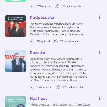
676 epizod
119 odběratelů
Podpásovka
Politický podcast Hospodářských novin
Podpásovka s Petrem Honzejkem a
Martinou Machovou. Rychlé analýzy.
Zákulisní informace. Údery na komoru.
68 epizod
25 odběratelů
Rozstřel
Nabízíme vám exkluzivní rozhovory s
významnými osobnostmi. Zkušení
moderátoři zpovídají politiky, sportovce,
umělce i vědce. Sledujte originální debaty,
které jinde nenajdete. Své dotazy můžete
navíc pokládat i vy. Komentujeme klíčové
události z domova i ze světa. Rozst
…
1542 epizod
189 odběratelů
Náš host
Představuje témata a osobnosti, které často