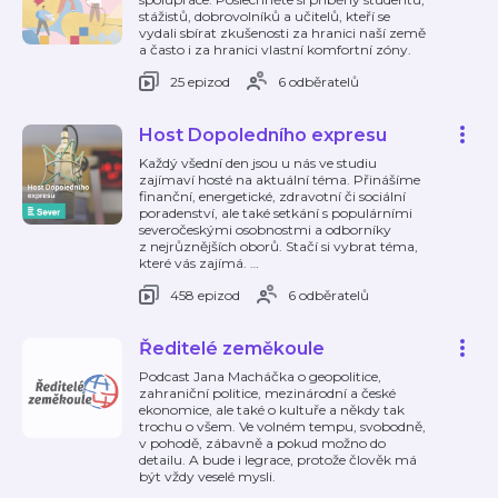
stážistů, dobrovolníků a učitelů, kteří se
vydali sbírat zkušenosti za hranici naší země
a často i za hranici vlastní komfortní zóny.
25 epizod
6 odběratelů
Host Dopoledního expresu
Každý všední den jsou u nás ve studiu
zajímaví hosté na aktuální téma. Přinášíme
finanční, energetické, zdravotní či sociální
poradenství, ale také setkání s populárními
severočeskými osobnostmi a odborníky
z nejrůznějších oborů. Stačí si vybrat téma,
které vás zajímá.
…
458 epizod
6 odběratelů
Ředitelé zeměkoule
Podcast Jana Macháčka o geopolitice,
zahraniční politice, mezinárodní a české
ekonomice, ale také o kultuře a někdy tak
trochu o všem. Ve volném tempu, svobodně,
v pohodě, zábavně a pokud možno do
detailu. A bude i legrace, protože člověk má
být vždy veselé mysli.