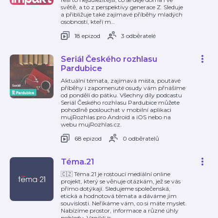
světě, a to z perspektivy generace Z. Sleduje
a přibližuje také zajímavé příběhy mladých
osobností, kteří m
…
18 epizod
3 odběratelé
Seriál Českého rozhlasu
Pardubice
Aktuální témata, zajímavá místa, poutavé
příběhy i zapomenuté osudy vám přnášíme
od pondělí do pátku. Všechny díly podcastu
Seriál Českého rozhlasu Pardubice můžete
pohodlně poslouchat v mobilní aplikaci
mujRozhlas pro Android a iOS nebo na
webu mujRozhlas.cz.
68 epizod
0 odběratelů
Téma.21
🇨🇿 Téma.21 je rostoucí mediální online
projekt, který se věnuje otázkám, jež se vás
přímo dotýkají. Sledujeme společenská,
etická a hodnotová témata a dáváme jim
souvislosti. Neříkáme vám, co si máte myslet.
Nabízíme prostor, informace a různé úhly
pohledu. Vznikli js
…