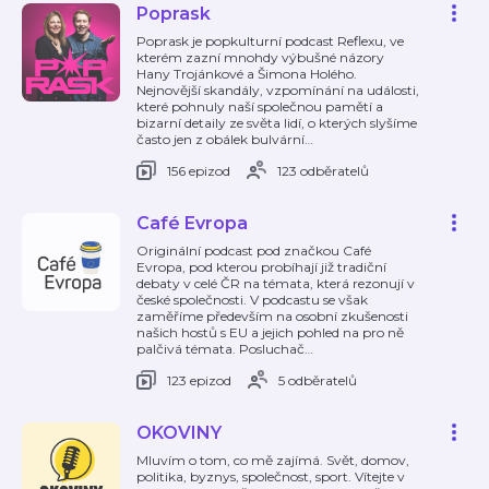
Poprask
Poprask je popkulturní podcast Reflexu, ve
kterém zazní mnohdy výbušné názory
Hany Trojánkové a Šimona Holého.
Nejnovější skandály, vzpomínání na události,
které pohnuly naší společnou pamětí a
bizarní detaily ze světa lidí, o kterých slyšíme
často jen z obálek bulvární
…
156 epizod
123 odběratelů
Café Evropa
Originální podcast pod značkou Café
Evropa, pod kterou probíhají již tradiční
debaty v celé ČR na témata, která rezonují v
české společnosti. V podcastu se však
zaměříme především na osobní zkušenosti
našich hostů s EU a jejich pohled na pro ně
palčivá témata. Posluchač
…
123 epizod
5 odběratelů
OKOVINY
Mluvím o tom, co mě zajímá. Svět, domov,
politika, byznys, společnost, sport. Vítejte v