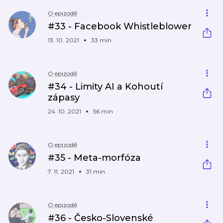
O epizodě
#33 - Facebook Whistleblower
13. 10. 2021
33 min
O epizodě
#34 - Limity AI a Kohoutí
zápasy
24. 10. 2021
56 min
O epizodě
#35 - Meta-morfóza
7. 11. 2021
31 min
O epizodě
#36 - Česko-Slovenské