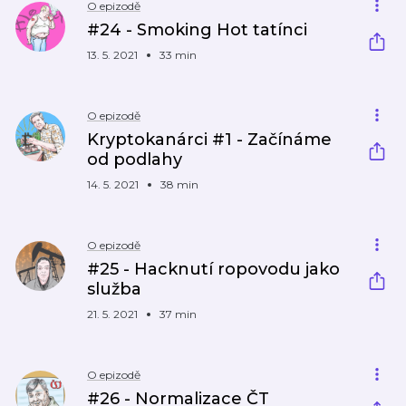
O epizodě
#24 - Smoking Hot tatínci
13. 5. 2021
33 min
O epizodě
Kryptokanárci #1 - Začínáme
od podlahy
14. 5. 2021
38 min
O epizodě
#25 - Hacknutí ropovodu jako
služba
21. 5. 2021
37 min
O epizodě
#26 - Normalizace ČT