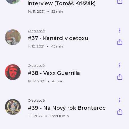
interview (Tomáš Kriššák)
14. 11. 2021
52 min
O epizodě
#37 - Kanárci v detoxu
4. 12. 2021
45 min
O epizodě
#38 - Vaxx Guerrilla
19. 12. 2021
41 min
O epizodě
#39 - Na Nový rok Bronteroc
5. 1. 2022
1 hod 11 min