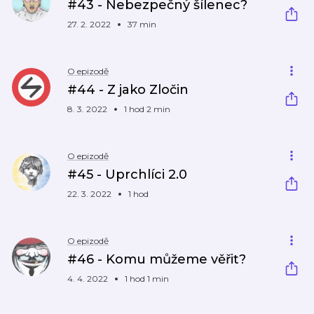
#43 - Nebezpečný šílenec?
27. 2. 2022
37 min
O epizodě
#44 - Z jako Zločin
8. 3. 2022
1 hod 2 min
O epizodě
#45 - Uprchlíci 2.0
22. 3. 2022
1 hod
O epizodě
#46 - Komu můžeme věřit?
4. 4. 2022
1 hod 1 min