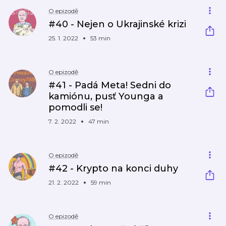
O epizodě
#40 - Nejen o Ukrajinské krizi
25. 1. 2022
53 min
O epizodě
#41 - Padá Meta! Sedni do
kamiónu, pusť Younga a
pomodli se!
7. 2. 2022
47 min
O epizodě
#42 - Krypto na konci duhy
21. 2. 2022
59 min
O epizodě