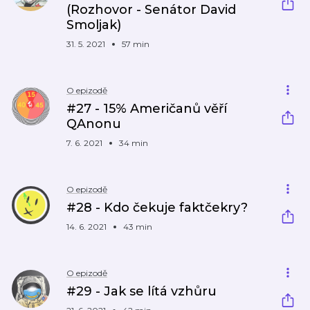
(Rozhovor - Senátor David
Smoljak)
31. 5. 2021
57 min
O epizodě
#27 - 15% Američanů věří
QAnonu
7. 6. 2021
34 min
O epizodě
#28 - Kdo čekuje faktčekry?
14. 6. 2021
43 min
O epizodě
#29 - Jak se lítá vzhůru