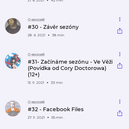
21. 6. 2021
42 min
O epizodě
#30 - Závěr sezóny
28. 6. 2021
38 min
O epizodě
#31- Začínáme sezónu - Ve Věži
(Povídka od Cory Doctorowa)
(12+)
13. 9. 2021
33 min
O epizodě
#32 - Facebook Files
27. 9. 2021
55 min