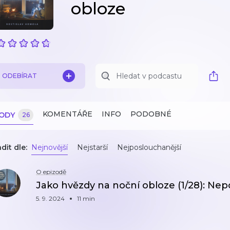
obloze
ODEBÍRAT
KOMENTÁŘE
INFO
PODOBNÉ
ZODY
26
dit dle:
Nejnovější
Nejstarší
Nejposlouchanější
O epizodě
Jako hvězdy na noční obloze (1/28): Nep
5. 9. 2024
11 min