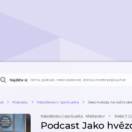
Najděte si:
od
Podcasty
Náboženství / spiritualita
Jako hvězdy na noční obl
Náboženství / spiritualita
,
Křesťanství
Rádio 7 C
Podcast Jako hvěz