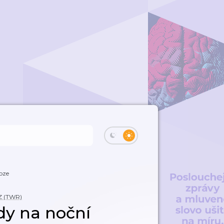
oze
Z (TWR)
dy na noční