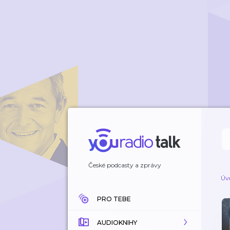
České podcasty a zprávy
Úv
PRO TEBE
AUDIOKNIHY