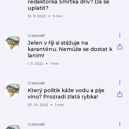
redaktorka Smrtka dřív? Dá se
uplatit?
10. 11. 2022
3 min
O epizodě
Jelen v říji si stěžuje na
karanténu. Nemůže se dostat k
laním!
1. 11. 2022
1 min
O epizodě
Který politik káže vodu a pije
víno? Prozradí zlatá rybka!
30. 10. 2022
1 min
O epizodě