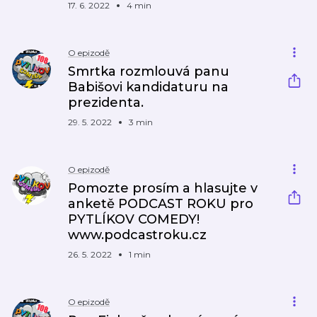
17. 6. 2022
4 min
O epizodě
Smrtka rozmlouvá panu
Babišovi kandidaturu na
prezidenta.
29. 5. 2022
3 min
O epizodě
Pomozte prosím a hlasujte v
anketě PODCAST ROKU pro
PYTLÍKOV COMEDY!
www.podcastroku.cz
26. 5. 2022
1 min
O epizodě