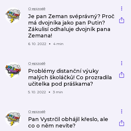
O epizodě
Je pan Zeman svéprávný? Proč
má dvojníka jako pan Putin?
Zákulisí odhaluje dvojník pana
Zemana!
6. 10. 2022
4 min
O epizodě
Problémy distanční výuky
malých školáčků! Co prozradila
učitelka pod práškama?
5. 10. 2022
3 min
O epizodě
Pan Vystrčil obhájil křeslo, ale
co o něm nevíte?