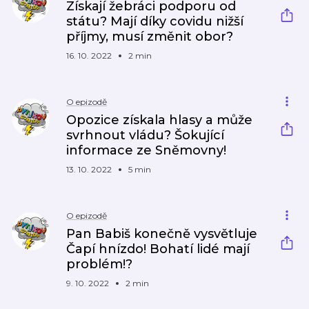
Získají žebráci podporu od
státu? Mají díky covidu nižší
příjmy, musí změnit obor?
16. 10. 2022
2 min
O epizodě
Opozice získala hlasy a může
svrhnout vládu? Šokující
informace ze Sněmovny!
13. 10. 2022
5 min
O epizodě
Pan Babiš konečně vysvětluje
Čapí hnízdo! Bohatí lidé mají
problém!?
9. 10. 2022
2 min