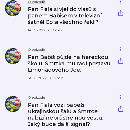
O epizodě
Pan Fiala si vjel do vlasů s
panem Babišem v televizní
šatně! Co si všechno řekli?
14. 7. 2022
3 min
O epizodě
Pan Babiš půjde na hereckou
školu, Smrtka mu radí postavu
Limonádového Joe.
30. 6. 2022
3 min
O epizodě
Pan Fiala vozí papeži
ukrajinskou šálu a Smrtce
nabízí neprůstřelnou vestu.
Jaký bude další signál?