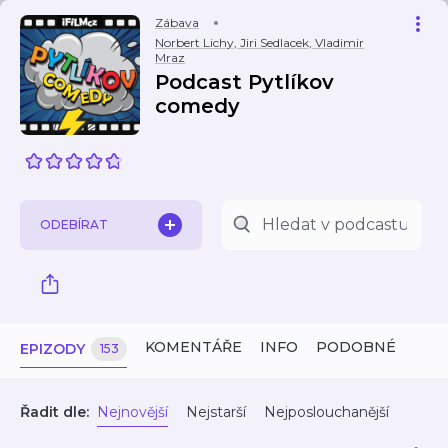
Zábava
Norbert Lichy, Jiri Sedlacek, Vladimir
Mraz
Podcast Pytlíkov
comedy
ODEBÍRAT
KOMENTÁŘE
INFO
PODOBNÉ
EPIZODY
153
Řadit dle:
Nejnovější
Nejstarší
Nejposlouchanější