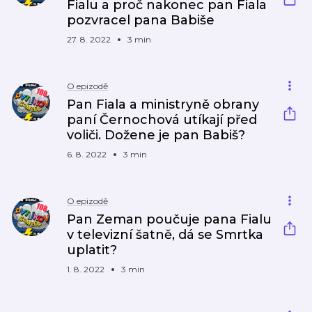
Fialu a proč nakonec pan Fiala
pozvracel pana Babiše
27. 8. 2022
3 min
O epizodě
Pan Fiala a ministryně obrany
paní Černochová utíkají před
voliči. Dožene je pan Babiš?
6. 8. 2022
3 min
O epizodě
Pan Zeman poučuje pana Fialu
v televizní šatně, dá se Smrtka
uplatit?
1. 8. 2022
3 min