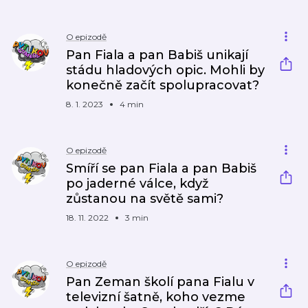
O epizodě
Pan Fiala a pan Babiš unikají
stádu hladových opic. Mohli by
konečně začít spolupracovat?
8. 1. 2023
4 min
O epizodě
Smíří se pan Fiala a pan Babiš
po jaderné válce, když
zůstanou na světě sami?
18. 11. 2022
3 min
O epizodě
Pan Zeman školí pana Fialu v
televizní šatně, koho vezme