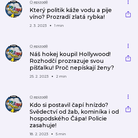
O epizodě
Který politik káže vodu a pije
víno? Prozradí zlatá rybka!
2. 3. 2023
1 min
O epizodě
Náš hokej koupil Hollywood!
Rozhodčí prozrazuje svou
píšťalku! Proč nepískají ženy?
25. 2. 2023
2 min
O epizodě
Kdo si postavil čapí hnízdo?
Svědectví od žab, kominíka i od
hospodského Čápa! Policie
zasahuje!
18. 2. 2023
5 min