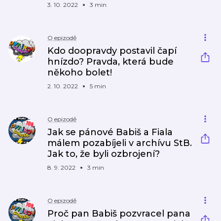
3. 10. 2022
3 min
O epizodě
Kdo doopravdy postavil čapí
hnízdo? Pravda, která bude
někoho bolet!
2. 10. 2022
5 min
O epizodě
Jak se pánové Babiš a Fiala
málem pozabíjeli v archívu StB.
Jak to, že byli ozbrojení?
8. 9. 2022
3 min
O epizodě
Proč pan Babiš pozvracel pana