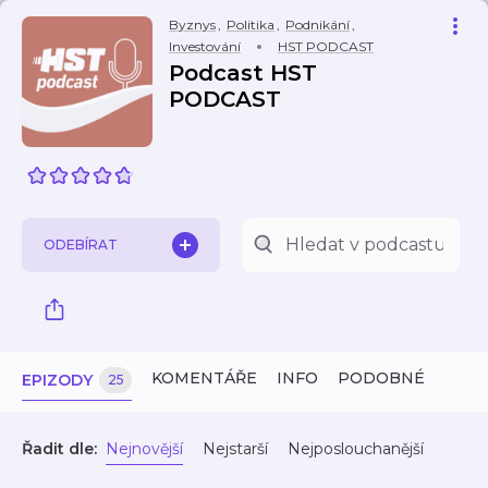
Byznys
,
Politika
,
Podnikání
,
Investování
HST PODCAST
Podcast HST
PODCAST
ODEBÍRAT
KOMENTÁŘE
INFO
PODOBNÉ
EPIZODY
25
Řadit dle:
Nejnovější
Nejstarší
Nejposlouchanější