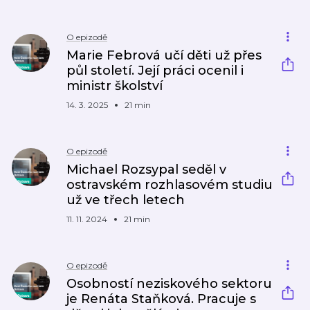
O epizodě
Marie Febrová učí děti už přes
půl století. Její práci ocenil i
ministr školství
14. 3. 2025
21 min
O epizodě
Michael Rozsypal seděl v
ostravském rozhlasovém studiu
už ve třech letech
11. 11. 2024
21 min
O epizodě
Osobností neziskového sektoru
je Renáta Staňková. Pracuje s