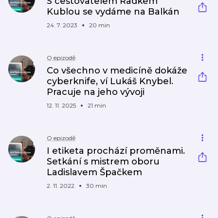
S cestovatelem Radkem
Kublou se vydáme na Balkán
24. 7. 2023
20 min
O epizodě
Co všechno v medicíně dokáže
cyberknife, ví Lukáš Knybel.
Pracuje na jeho vývoji
12. 11. 2025
21 min
O epizodě
I etiketa prochází proměnami.
Setkání s mistrem oboru
Ladislavem Špačkem
2. 11. 2022
30 min