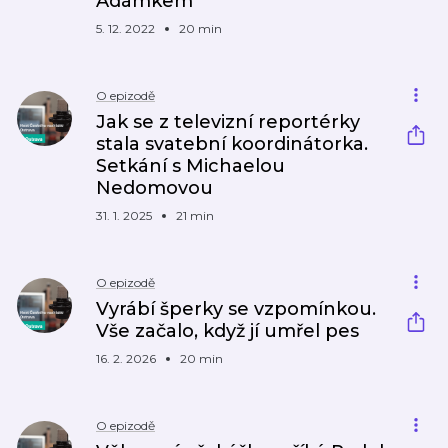
Adámkem
5. 12. 2022
20 min
O epizodě
Jak se z televizní reportérky
stala svatební koordinátorka.
Setkání s Michaelou
Nedomovou
31. 1. 2025
21 min
O epizodě
Vyrábí šperky se vzpomínkou.
Vše začalo, když jí umřel pes
16. 2. 2026
20 min
O epizodě