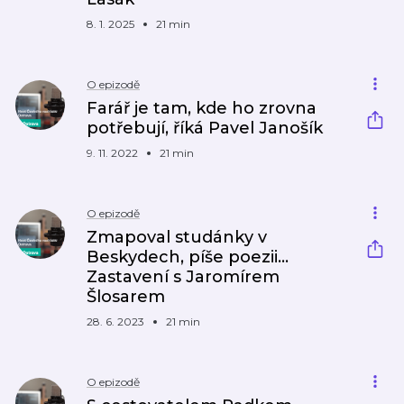
8. 1. 2025
21 min
O epizodě
Farář je tam, kde ho zrovna
potřebují, říká Pavel Janošík
9. 11. 2022
21 min
O epizodě
Zmapoval studánky v
Beskydech, píše poezii...
Zastavení s Jaromírem
Šlosarem
28. 6. 2023
21 min
O epizodě