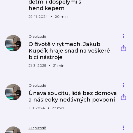
dětmi i dospělými s
hendikepem
29. 11. 2024
20 min
O epizodě
O životě v rytmech. Jakub
Kupčík hraje snad na veškeré
bicí nástroje
21. 3. 2025
21 min
O epizodě
Únava soucitu, lidé bez domova
a následky nedávných povodní
1. 11. 2024
22 min
O epizodě