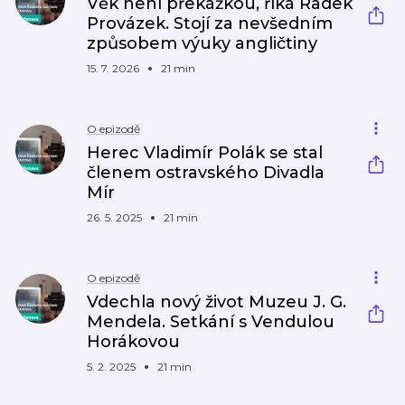
Věk není překážkou, říká Radek
Provázek. Stojí za nevšedním
způsobem výuky angličtiny
15. 7. 2026
21 min
O epizodě
Herec Vladimír Polák se stal
členem ostravského Divadla
Mír
26. 5. 2025
21 min
O epizodě
Vdechla nový život Muzeu J. G.
Mendela. Setkání s Vendulou
Horákovou
5. 2. 2025
21 min