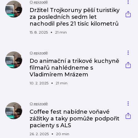
O epizodě
Držitel Trojkoruny pěší turistiky
za posledních sedm let
nachodil přes 21 tisíc kilometrů
15. 8. 2025
21 min
O epizodě
Do animační a trikové kuchyně
filmařů nahlédneme s
Vladimírem Mrázem
10. 2. 2025
21 min
O epizodě
Coffee fest nabídne voňavé
zážitky a taky pomůže podpořit
pacienty s ALS
26. 2. 2025
20 min