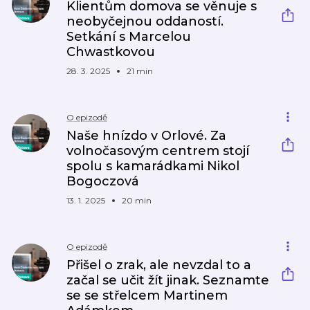
Klientům domova se věnuje s
neobyčejnou oddaností.
Setkání s Marcelou
Chwastkovou
28. 3. 2025
21 min
O epizodě
Naše hnízdo v Orlové. Za
volnočasovým centrem stojí
spolu s kamarádkami Nikol
Bogoczová
13. 1. 2025
20 min
O epizodě
Přišel o zrak, ale nevzdal to a
začal se učit žít jinak. Seznamte
se se střelcem Martinem