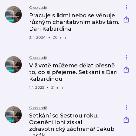
O epizodě
Pracuje s lidmi nebo se věnuje
různým charitativním aktivitám.
Dari Kabardina
3. 1. 2024
20 min
O epizodě
V životě můžeme dělat přesně
to, co si přejeme. Setkání s Dari
Kabardinou
1. 1. 2025
21 min
O epizodě
Setkání se Sestrou roku.
Ocenění loni získal
zdravotnický záchranář Jakub
Lasák