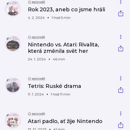
O epizodě
Rok 2023, aneb co jsme hráli
4. 2. 2024
1 hod 5 min
O epizodě
Nintendo vs. Atari: Rivalita,
která změnila svět her
24. 1. 2024
46 min
O epizodě
Tetris: Ruské drama
11. 1. 2024
1 hod 11 min
O epizodě
Atari padlo, ať žije Nintendo
13. 12. 2023
41 min