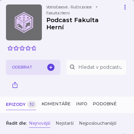
Volnočasové
,
Ruční práce
Fakulta Herni
Podcast Fakulta
Herní
ODEBÍRAT
KOMENTÁŘE
INFO
PODOBNÉ
EPIZODY
32
Řadit dle:
Nejnovější
Nejstarší
Nejposlouchanější