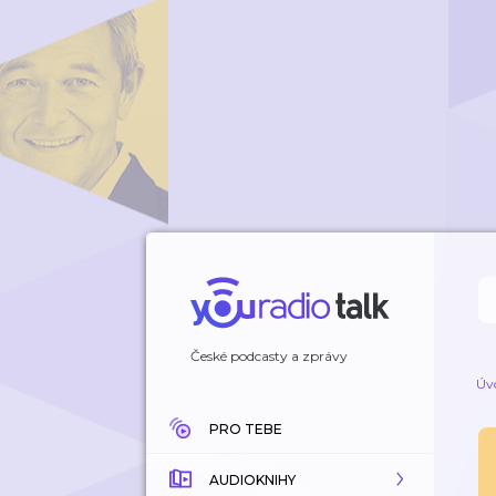
České podcasty a zprávy
Úv
PRO TEBE
AUDIOKNIHY