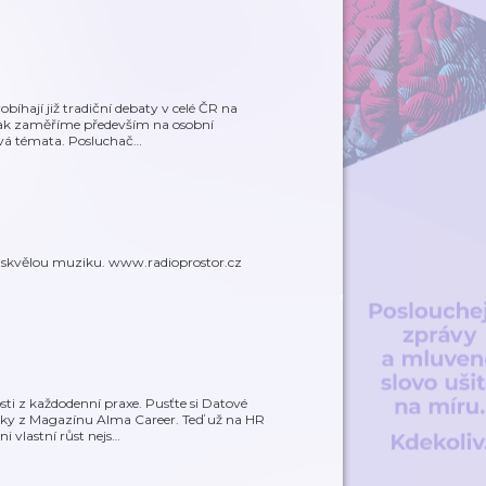
íhají již tradiční debaty v celé ČR na
 však zaměříme především na osobní
čivá témata. Posluchač
…
a skvělou muziku. www.radioprostor.cz
sti z každodenní praxe. Pusťte si Datové
y z Magazínu Alma Career. Teď už na HR
 vlastní růst nejs
…