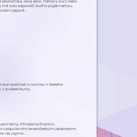
et ekonomika, cena akcií, měnový kurz nebo
u mít tuto odpověď: buď to půjde nahoru,
erzální odpově
…
ímavé osobnosti a novinky z českého
y z pražské burzy.
uální téma. Přinášíme finanční,
tkání s populárními severočeskými osobnostmi
eré vás zajímá.
…