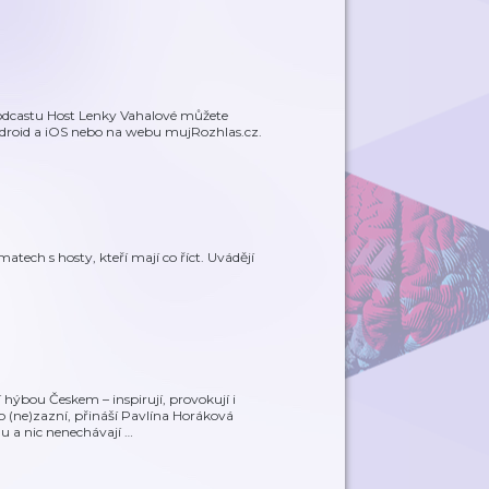
podcastu Host Lenky Vahalové můžete
ndroid a iOS nebo na webu mujRozhlas.cz.
atech s hosty, kteří mají co říct. Uvádějí
 hýbou Českem – inspirují, provokují i
 (ne)zazní, přináší Pavlína Horáková
du a nic nenechávají
…