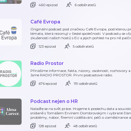
460 epizod
6 odběratelů
Café Evropa
Originální podcast pod značkou Café Evropa, pod kterou prob
témata, která rezonují v české společnosti. V podcastu se
zkušenosti našich hostů s EU a jejich pohled na pro ně pal
123 epizod
5 odběratelů
Radio Prostor
Přinášíme informace, fakta, názory, osobnosti, rozhovory 
Jsme RADIO PROSTOR. První podcastové rádio.
676 epizod
119 odběratelů
Podcast nejen o HR
Nalaďte se na svět práce. Hrajeme k poslechu data a souvislo
snídaně s Tomášem Ervínem Dombrovským i vybrané článk
problémy, nábor, firemní vzdělávání, péči o zaměstnance ani
128 epizod
48 odběratelů