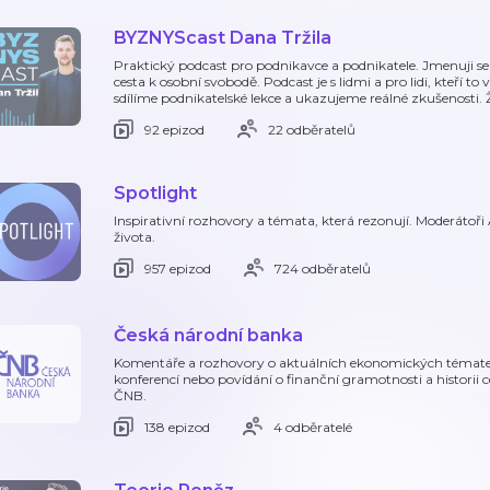
BYZNYScast Dana Tržila
Praktický podcast pro podnikavce a podnikatele. Jmenuji se D
cesta k osobní svobodě. Podcast je s lidmi a pro lidi, kteří t
sdílíme podnikatelské lekce a ukazujeme reálné zkušenosti.
92 epizod
22 odběratelů
Spotlight
Inspirativní rozhovory a témata, která rezonují. Moderátoři
života.
957 epizod
724 odběratelů
Česká národní banka
Komentáře a rozhovory o aktuálních ekonomických témate
konferencí nebo povídání o finanční gramotnosti a historii c
ČNB.
138 epizod
4 odběratelé