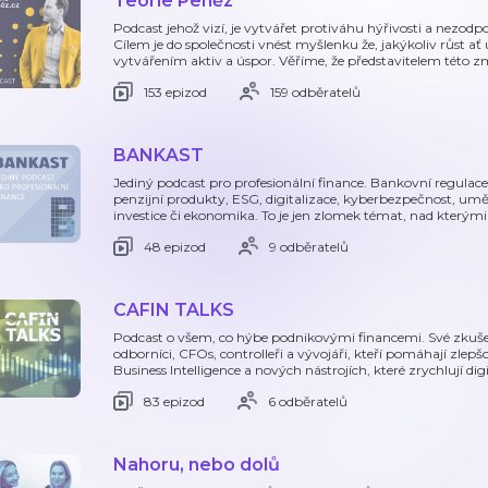
Teorie Peněz
Podcast jehož vizí, je vytvářet protiváhu hýřivosti a nezod
Cílem je do společnosti vnést myšlenku že, jakýkoliv růst ať
vytvářením aktiv a úspor. Věříme, že představitelem této 
153 epizod
159 odběratelů
BANKAST
Jediný podcast pro profesionální finance. Bankovní regulace 
penzijní produkty, ESG, digitalizace, kyberbezpečnost, uměl
investice či ekonomika. To je jen zlomek témat, nad kterými
48 epizod
9 odběratelů
CAFIN TALKS
Podcast o všem, co hýbe podnikovými financemi. Své zkušen
odborníci, CFOs, controlleři a vývojáři, kteří pomáhají zle
Business Intelligence a nových nástrojích, které zrychlují digi
83 epizod
6 odběratelů
Nahoru, nebo dolů