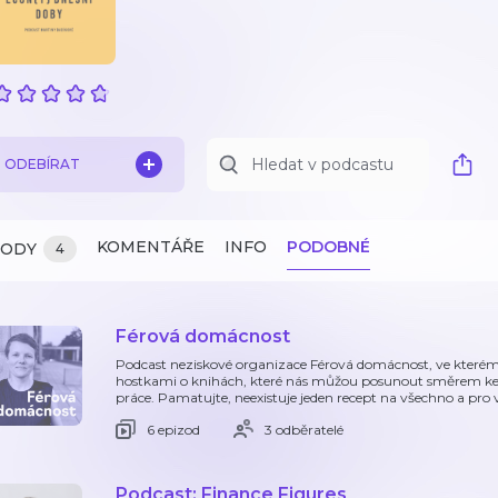
ODEBÍRAT
KOMENTÁŘE
INFO
PODOBNÉ
ZODY
4
Férová domácnost
Podcast neziskové organizace Férová domácnost, ve kterém
hostkami o knihách, které nás můžou posunout směrem ke
práce. Pamatujte, neexistuje jeden recept na všechno a pro 
6 epizod
3 odběratelé
Podcast: Finance Figures