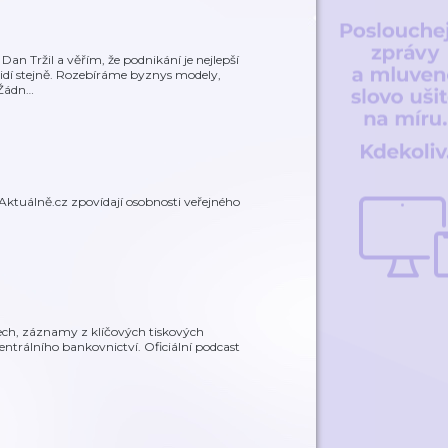
an Tržil a věřím, že podnikání je nejlepší
o vidí stejně. Rozebíráme byznys modely,
 Žádn
…
 Aktuálně.cz zpovídají osobnosti veřejného
ch, záznamy z klíčových tiskových
entrálního bankovnictví. Oficiální podcast