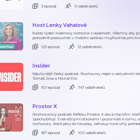
3 epizod
0 odběratelů
Host Lenky Vahalové
Každý týden hodinový rozhovor s osobností. Všechny díly 
pohodlně poslouchat v mobilní aplikaci mujRozhlas pro A
123 epizod
12 odběratelů
Insider
Nejvlivnější český podcast. Rozhovory nejen o aktuálních tém
Tomáš Jirsa a Michal Půr.
501 epizod
747 odběratelů
Prostor X
Rozhovorový podcast Reflexu Prostor X dává hlas těm, kteří
zpochybňují. S odvážnými otázkami i pozorností k tomu, co
rozhovory, které jdou do hloubky, odhalují nové úhly pohle
187 epizod
100 odběratelů