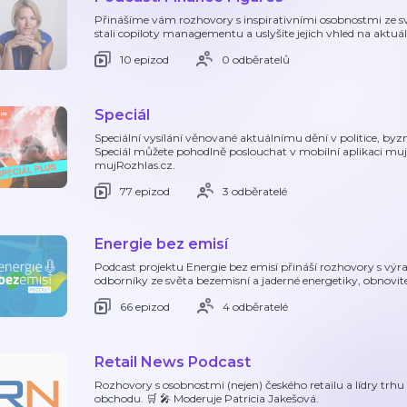
Přinášíme vám rozhovory s inspirativními osobnostmi ze svět
stali copiloty managementu a uslyšíte jejich vhled na aktuá
10 epizod
0 odběratelů
Speciál
Speciální vysílání věnované aktuálnímu dění v politice, byz
Speciál můžete pohodlně poslouchat v mobilní aplikaci mu
mujRozhlas.cz.
77 epizod
3 odběratelé
Energie bez emisí
Podcast projektu Energie bez emisí přináší rozhovory s vý
odborníky ze světa bezemisní a jaderné energetiky, obnovite
66 epizod
4 odběratelé
Retail News Podcast
Rozhovory s osobnostmi (nejen) českého retailu a lídry trhu -
obchodu. 🛒 🎤 Moderuje Patricia Jakešová.