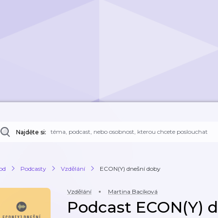
Najděte si:
od
Podcasty
Vzdělání
ECON(Y) dnešní doby
Vzdělání
Martina Bacíková
Podcast ECON(Y) d