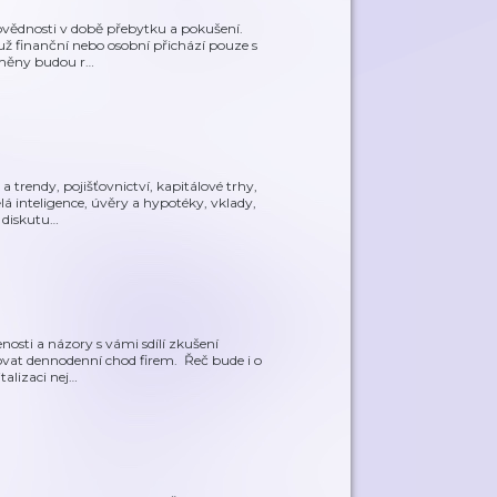
povědnosti v době přebytku a pokušení.
 už finanční nebo osobní přichází pouze s
změny budou r
…
a trendy, pojišťovnictví, kapitálové trhy,
á inteligence, úvěry a hypotéky, vklady,
 diskutu
…
osti a názory s vámi sdílí zkušení
pšovat dennodenní chod firem. Řeč bude i o
talizaci nej
…