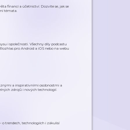
a financí a účetnictví. Dozvíte se, jak se
lní témata.
nysu i společnosti. Všechny díly podcastu
jRozhlas pro Android a iOS nebo na webu
raznými a inspirativními osobnostmi a
lných zdrojů i nových technologií.
 o trendech, technologiích i zákulisí