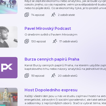
Když se zeptáte ekonomů nebo analytiků, jak se bude vyvíj
cokoliv jiného, co vás napadne, velmi pravděpodobně budo
nebo to půjde dolů. Co se ekonomiky týká, je to prostě univ
74 epizod
2 odběratelé
Pavel Mirovský Podcast
O dnešním světě s Pavlem Mirovským
130 epizod
17 odběratelů
Burza cenných papírů Praha
Kanál Burzy cenných papírů Praha, na kterém uslyšíte zaj
kapitálového trhu nebo názory analytiků na jednotlivé titul
151 epizod
20 odběratelů
Host Dopoledního expresu
Každý všední den jsou u nás ve studiu zajímaví hosté na akt
energetické, zdravotní či sociální poradenství, ale také se
a odborníky z nejrůznějších oborů. Stačí si vybrat téma, kt