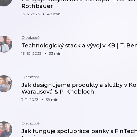
Rothbauer
13. 6. 2023
40 min
O epizodě
Technologický stack a vývoj v KB | T. Ben
13. 10. 2023
33 min
O epizodě
Jak designujeme produkty a služby v Ko
Warausová & P. Knobloch
7. 11. 2023
39 min
O epizodě
Jak funguje spolupráce banky s FinTech s