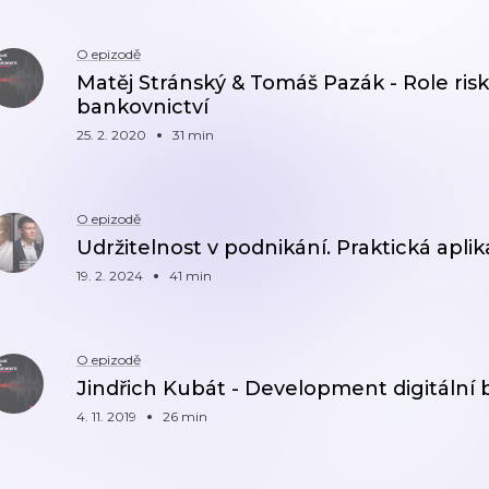
O epizodě
Matěj Stránský & Tomáš Pazák - Role r
bankovnictví
25. 2. 2020
31 min
O epizodě
Udržitelnost v podnikání. Praktická apli
19. 2. 2024
41 min
O epizodě
Jindřich Kubát - Development digitální
4. 11. 2019
26 min