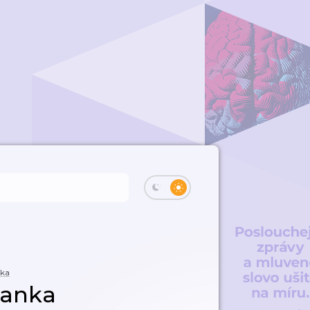
nka
banka