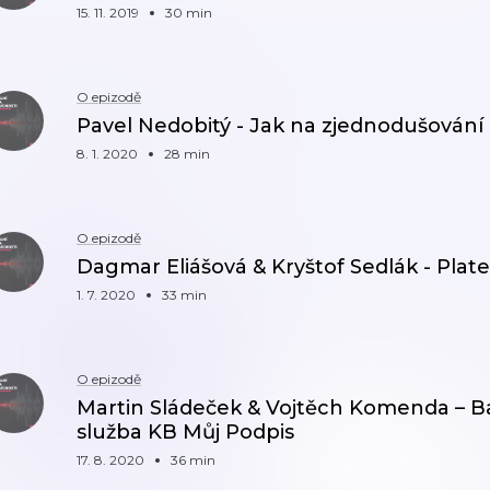
15. 11. 2019
30 min
O epizodě
Pavel Nedobitý - Jak na zjednodušování
8. 1. 2020
28 min
O epizodě
Dagmar Eliášová & Kryštof Sedlák - Plate
1. 7. 2020
33 min
O epizodě
Martin Sládeček & Vojtěch Komenda – Ba
služba KB Můj Podpis
17. 8. 2020
36 min