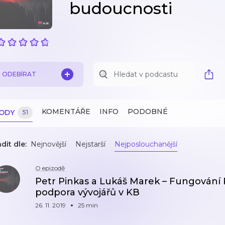
budoucnosti
ODEBÍRAT
KOMENTÁŘE
INFO
PODOBNÉ
ZODY
51
dit dle:
Nejnovější
Nejstarší
Nejposlouchanější
O epizodě
Petr Pinkas a Lukáš Marek – Fungování P
podpora vývojářů v KB
26. 11. 2019
25 min