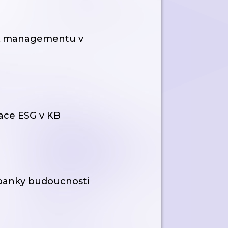
isk managementu v
kace ESG v KB
 banky budoucnosti