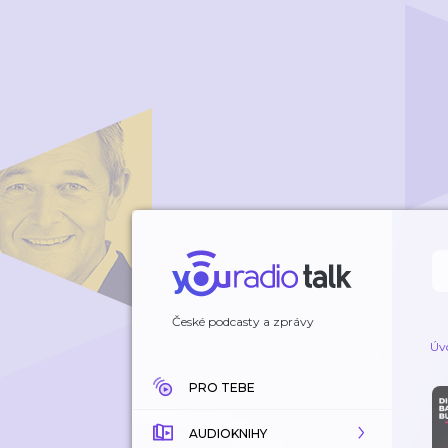
České podcasty a zprávy
Úv
PRO TEBE
AUDIOKNIHY