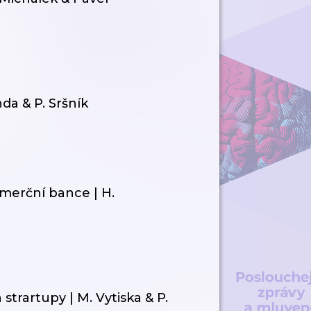
da & P. Sršník
merční bance | H.
trartupy | M. Vytiska & P.