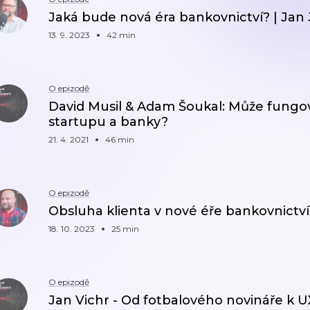
Jaká bude nová éra bankovnictví? | Jan
13. 9. 2023
42 min
O epizodě
David Musil & Adam Šoukal: Může fungov
startupu a banky?
21. 4. 2021
46 min
O epizodě
Obsluha klienta v nové éře bankovnictví
18. 10. 2023
25 min
O epizodě
Jan Vichr - Od fotbalového novináře k U