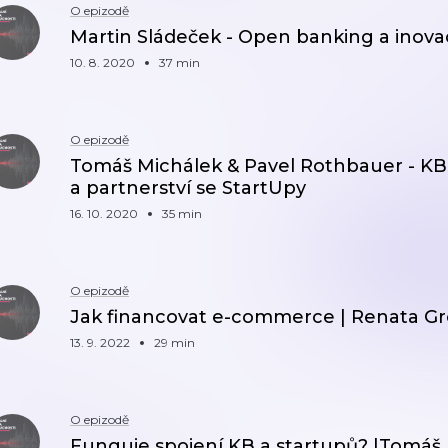
O epizodě
Martin Sládeček - Open banking a inova
10. 8. 2020
37 min
O epizodě
Tomáš Michálek & Pavel Rothbauer - KB
a partnerství se StartUpy
16. 10. 2020
35 min
O epizodě
Jak financovat e-commerce | Renata G
13. 9. 2022
29 min
O epizodě
Funguje spojení KB a startupů? |Tomáš 