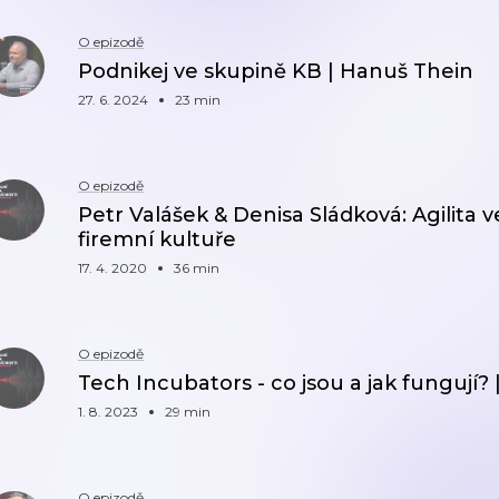
O epizodě
Podnikej ve skupině KB | Hanuš Thein
27. 6. 2024
23 min
O epizodě
Petr Valášek & Denisa Sládková: Agilita ve
firemní kultuře
17. 4. 2020
36 min
O epizodě
Tech Incubators - co jsou a jak fungují? 
1. 8. 2023
29 min
O epizodě